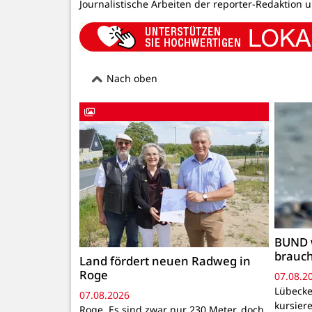
Journalistische Arbeiten der reporter-Redaktion 
Nach oben
BUND 
brauc
Land fördert neuen Radweg in
Roge
07.08.2
Lübecke
07.08.2026
kursiere
Roge. Es sind zwar nur 230 Meter, doch