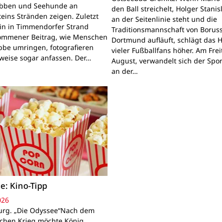
obben und Seehunde an
den Ball streichelt, Holger Stanis
teins Stränden zeigen. Zuletzt
an der Seitenlinie steht und die
ein in Timmendorfer Strand
Traditionsmannschaft von Boruss
mmener Beitrag, wie Menschen
Dortmund aufläuft, schlägt das 
bbe umringen, fotografieren
vieler Fußballfans höher. Am Frei
lweise sogar anfassen. Der…
August, verwandelt sich der Spor
an der…
e: Kino-Tipp
026
rg. „Die Odyssee“Nach dem
schen Krieg möchte König