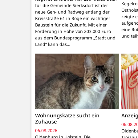
Kegelr
für die Gemeinde Sierksdorf ist der
Osthols
neue Geh- und Radweg entlang der
zeigte 
Kreisstraße 61 in Roge ein wichtiger
aufgeno
Baustein für die Zukunft. Mit einer
eine Ro
Förderung in Höhe von 203.000 Euro
und tei
aus dem Bundesprogramm „Stadt und
Land“ kann das…
Wohnungskatze sucht ein
Anzeig
Zuhause
06.08.2
06.08.2026
Oldenbu
Oldenburg in Holstein. Die
Trojani