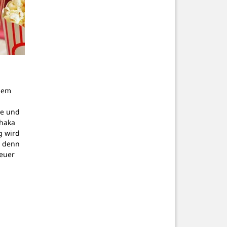
dem
g
pe und
thaka
g wird
, denn
teuer