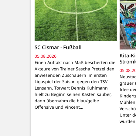
SC Cismar - Fußball
Kita-K
05.08.2026
Strom
Einen Auftakt nach Maß bescherten die
Akteure von Trainer Sascha Pretzel den
05.08.2
anwesenden Zuschauern im ersten
Neustadt
Ligaspiel der Saison gegen den TSV
grauer 
Lensahn. Torwart Dennis Kuhlmann
Idee de
hielt zu Beginn seinen Kasten sauber,
Kindert
dann übernahm die blau/gelbe
Mühlenb
Offensive und Vincent…
Verschö
Unter d
wurden