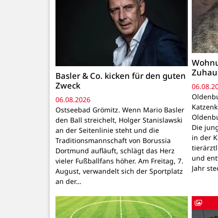
Wohnu
Zuhau
Basler & Co. kicken für den guten
Zweck
06.08.2
Oldenbu
06.08.2026
Katzenk
Ostseebad Grömitz. Wenn Mario Basler
Oldenbu
den Ball streichelt, Holger Stanislawski
Die ju
an der Seitenlinie steht und die
in der 
Traditionsmannschaft von Borussia
tierärzt
Dortmund aufläuft, schlägt das Herz
und ent
vieler Fußballfans höher. Am Freitag, 7.
Jahr ste
August, verwandelt sich der Sportplatz
an der…