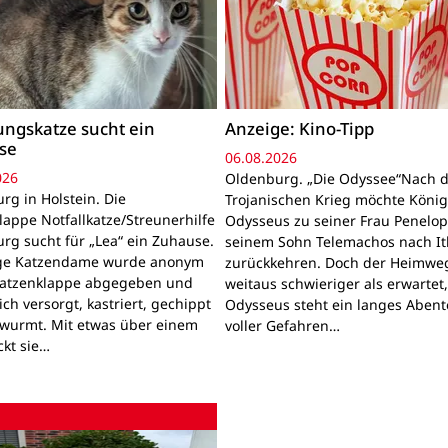
ngskatze sucht ein
Anzeige: Kino-Tipp
se
06.08.2026
026
Oldenburg. „Die Odyssee“Nach 
rg in Holstein. Die
Trojanischen Krieg möchte Köni
lappe Notfallkatze/Streunerhilfe
Odysseus zu seiner Frau Penelo
rg sucht für „Lea“ ein Zuhause.
seinem Sohn Telemachos nach I
nge Katzendame wurde anonym
zurückkehren. Doch der Heimwe
Katzenklappe abgegeben und
weitaus schwieriger als erwartet
lich versorgt, kastriert, gechippt
Odysseus steht ein langes Aben
wurmt. Mit etwas über einem
voller Gefahren…
ckt sie…