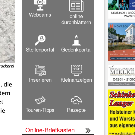
Webcams
online
durchblättern
Stellenportal
Gedenkportal
ruckerei
Inserieren
Kleinanzeigen
 die 
dem 
t 
Touren-Tipps
Rezepte
e 
Online-Briefkasten