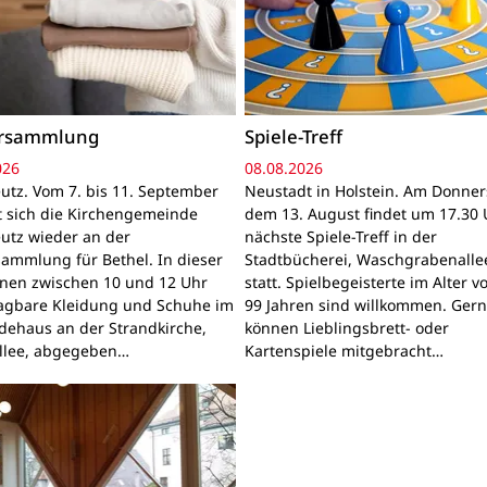
ersammlung
Spiele-Treff
026
08.08.2026
utz. Vom 7. bis 11. September
Neustadt in Holstein. Am Donner
gt sich die Kirchengemeinde
dem 13. August findet um 17.30 
utz wieder an der
nächste Spiele-Treff in der
sammlung für Bethel. In dieser
Stadtbücherei, Waschgrabenallee
nnen zwischen 10 und 12 Uhr
statt. Spielbegeisterte im Alter v
ragbare Kleidung und Schuhe im
99 Jahren sind willkommen. Ger
ehaus an der Strandkirche,
können Lieblingsbrett- oder
llee, abgegeben…
Kartenspiele mitgebracht…