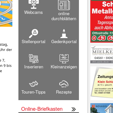
Webcams
online
durchblättern
Stellenportal
Gedenkportal
stag,
Uhr der
 7,
on 9 bis
Inserieren
Kleinanzeigen
ne
Touren-Tipps
Rezepte
Online-Briefkasten