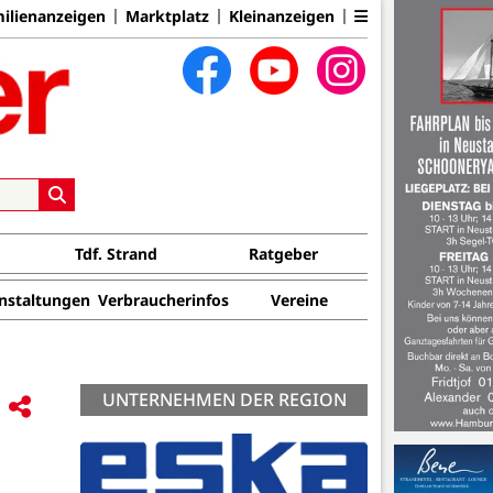
ilienanzeigen
Marktplatz
Kleinanzeigen
Tdf. Strand
Ratgeber
nstaltungen
Verbraucherinfos
Vereine
UNTERNEHMEN DER REGION