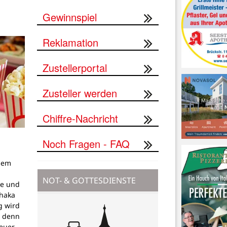
Gewinnspiel
Reklamation
Zustellerportal
Zusteller werden
Chiffre-Nachricht
Noch Fragen - FAQ
dem
g
NOT- & GOTTESDIENSTE
pe und
thaka
g wird
, denn
teuer