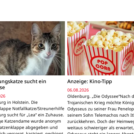
ngskatze sucht ein
Anzeige: Kino-Tipp
se
06.08.2026
026
Oldenburg. „Die Odyssee“Nach 
rg in Holstein. Die
Trojanischen Krieg möchte Köni
lappe Notfallkatze/Streunerhilfe
Odysseus zu seiner Frau Penelo
rg sucht für „Lea“ ein Zuhause.
seinem Sohn Telemachos nach I
nge Katzendame wurde anonym
zurückkehren. Doch der Heimwe
Katzenklappe abgegeben und
weitaus schwieriger als erwartet
lich versorgt, kastriert, gechippt
Odysseus steht ein langes Aben