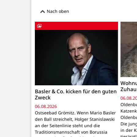
Nach oben
Wohnu
Zuhau
Basler & Co. kicken für den guten
Zweck
06.08.2
Oldenbu
06.08.2026
Katzenk
Ostseebad Grömitz. Wenn Mario Basler
Oldenbu
den Ball streichelt, Holger Stanislawski
Die ju
an der Seitenlinie steht und die
in der 
Traditionsmannschaft von Borussia
tierärzt