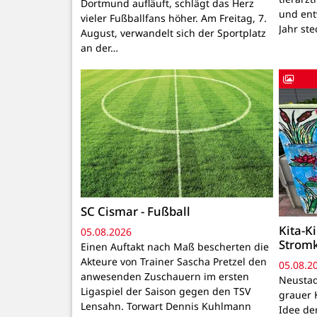
Dortmund aufläuft, schlägt das Herz
und ent
vieler Fußballfans höher. Am Freitag, 7.
Jahr ste
August, verwandelt sich der Sportplatz
an der…
SC Cismar - Fußball
Kita-K
05.08.2026
Strom
Einen Auftakt nach Maß bescherten die
Akteure von Trainer Sascha Pretzel den
05.08.2
anwesenden Zuschauern im ersten
Neustadt
Ligaspiel der Saison gegen den TSV
grauer 
Lensahn. Torwart Dennis Kuhlmann
Idee de