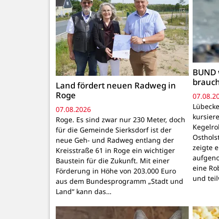
BUND 
brauc
Land fördert neuen Radweg in
Roge
07.08.2
Lübecke
07.08.2026
kursiere
Roge. Es sind zwar nur 230 Meter, doch
Kegelr
für die Gemeinde Sierksdorf ist der
Osthols
neue Geh- und Radweg entlang der
zeigte 
Kreisstraße 61 in Roge ein wichtiger
aufgeno
Baustein für die Zukunft. Mit einer
eine Ro
Förderung in Höhe von 203.000 Euro
und tei
aus dem Bundesprogramm „Stadt und
Land“ kann das…