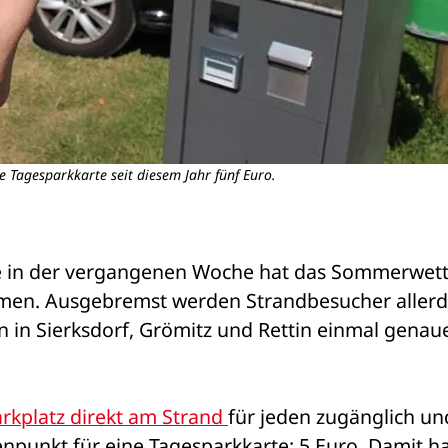
ie Tagesparkkarte seit diesem Jahr fünf Euro.
 in der vergangenen Woche hat das Sommerwett
men. Ausgebremst werden Strandbesucher allerdi
 in Sierksdorf, Grömitz und Rettin einmal genaue
arkplatz direkt am Strand 
für jeden zugänglich und
enpunkt für eine Tagesparkkarte: 5 Euro. Damit h