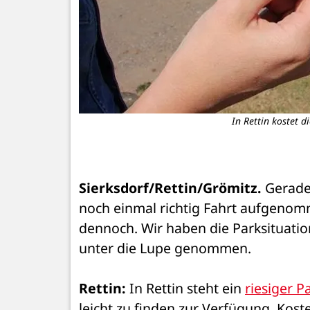
erbot.
In Rettin kostet d
Sierksdorf/Rettin/Grömitz.
 Gerade
noch einmal richtig Fahrt aufgenom
dennoch. Wir haben die Parksituation
unter die Lupe genommen.
Rettin:
 In Rettin steht ein 
riesiger P
leicht zu finden zur Verfügung. Kost