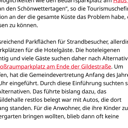
Möglichkeiten wie den Bedarfsparkplatz am 
Haus 
an den Schönwettertagen“, so die Tourismuschefin
on an der die gesamte Küste das Problem habe, 
en zu können. 
sreichend Parkflächen für Strandbesucher, allerdi
kplätzen für die Hotelgäste. Die hoteleigenen 
htig und viele Gäste suchen daher nach Alternative
oßraumparkplatz am Ende der Gildestraße
. Um 
ffen, hat die Gemeindevertretung Anfang des Jahre
hr eingeführt. Durch diese Einführung suchten si
lternativen. Das führte bislang dazu, das 
ildehalle restlos belegt war mit Autos, die dort 
ng standen. Für die Anwohner, die ihre Kinder zur
garten bringen wollten, blieb dann oft keine 