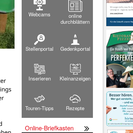
Webcams
online
durchblättern
Stellenportal
Gedenkportal
Proppevoll und kein einziges einheimisches Kennzeichen. Die 
und parken ihre Autos während ihres gesamten Ferienaufenthal
die Parkdauer dort
Inserieren
Kleinanzeigen
er 
ngs 
r 
Touren-Tipps
Rezepte
 
Online-Briefkasten
aben 