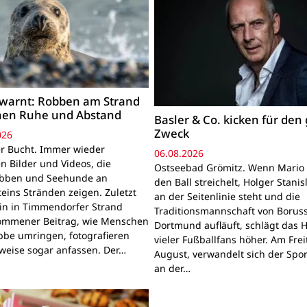
warnt: Robben am Strand
hen Ruhe und Abstand
Basler & Co. kicken für den
Zweck
026
r Bucht. Immer wieder
06.08.2026
n Bilder und Videos, die
Ostseebad Grömitz. Wenn Mario 
obben und Seehunde an
den Ball streichelt, Holger Stanis
teins Stränden zeigen. Zuletzt
an der Seitenlinie steht und die
ein in Timmendorfer Strand
Traditionsmannschaft von Boruss
mmener Beitrag, wie Menschen
Dortmund aufläuft, schlägt das 
bbe umringen, fotografieren
vieler Fußballfans höher. Am Frei
lweise sogar anfassen. Der…
August, verwandelt sich der Spor
an der…