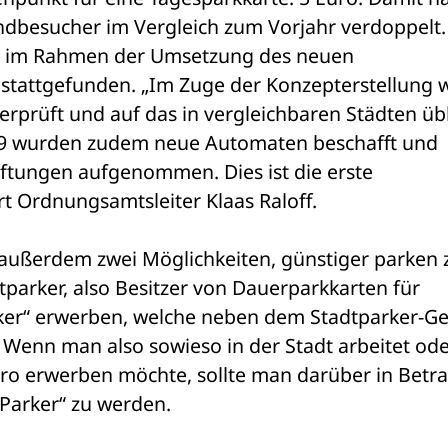
andbesucher im Vergleich zum Vorjahr verdoppelt. 
Diese Erhöhung von 100 Prozent hat im Rahmen der Umsetzung des neuen 
 stattgefunden. „Im Zuge der Konzepterstellung 
prüft und auf das in vergleichbaren Städten übl
19 wurden zudem neue Automaten beschafft und 
aftungen aufgenommen. Dies ist die erste 
t Ordnungsamtsleiter Klaas Raloff.
außerdem zwei Möglichkeiten, günstiger parken z
parker, also Besitzer von Dauerparkkarten für 
arker“ erwerben, welche neben dem Stadtparker-Geb
. Wenn man also sowieso in der Stadt arbeitet ode
ro erwerben möchte, sollte man darüber in Betrac
iParker“ zu werden.