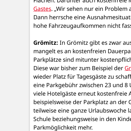
Flächen. Darunter auch kostenfreie 
Gastes
. „Wir sehen nur ein Problem 
Dann herrsche eine Ausnahmesituati
hohe Fahrzeugaufkommen nicht fass
Grömitz:
 In Grömitz gibt es zwar au
mangelt es an kostenfreien Dauerpar
Parkplätze sind mitunter kostenpflic
Diese war bisher zum Beispiel der 
Gr
wieder Platz für Tagesgäste zu scha
eine Parkgebühr zwischen 23 und 8 U
viele Hotelgäste erneut kostenfreie A
beispielsweise der Parkplatz an der G
teilweise eine ganze Urlaubswoche la
Schule beziehungsweise in den Kinder
Parkmöglichkeit mehr. 