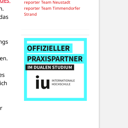
des 
reporter Team Neustadt
. 
reporter Team Timmendorfer
Strand
das 
ngs 
n. 
s 
ch 
 