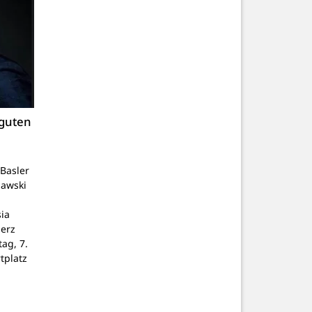
 guten
Basler
lawski
ia
Herz
tag, 7.
tplatz