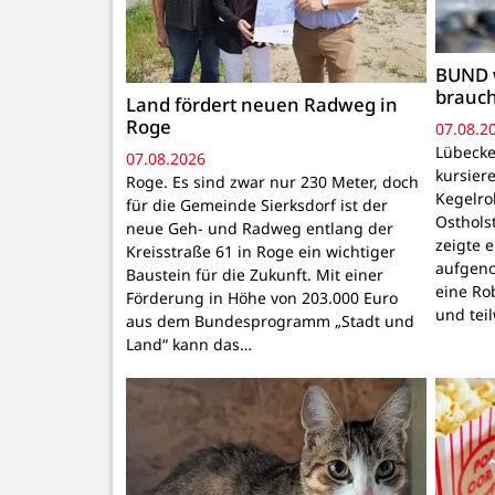
BUND 
brauc
Land fördert neuen Radweg in
Roge
07.08.2
Lübecke
07.08.2026
kursiere
Roge. Es sind zwar nur 230 Meter, doch
Kegelr
für die Gemeinde Sierksdorf ist der
Osthols
neue Geh- und Radweg entlang der
zeigte 
Kreisstraße 61 in Roge ein wichtiger
aufgeno
Baustein für die Zukunft. Mit einer
eine Ro
Förderung in Höhe von 203.000 Euro
und tei
aus dem Bundesprogramm „Stadt und
Land“ kann das…