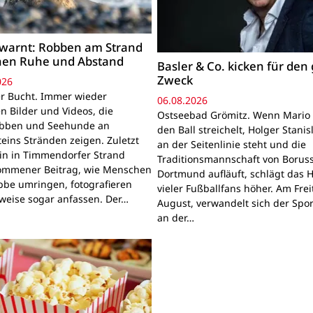
warnt: Robben am Strand
hen Ruhe und Abstand
Basler & Co. kicken für den
Zweck
026
r Bucht. Immer wieder
06.08.2026
n Bilder und Videos, die
Ostseebad Grömitz. Wenn Mario 
obben und Seehunde an
den Ball streichelt, Holger Stanis
teins Stränden zeigen. Zuletzt
an der Seitenlinie steht und die
ein in Timmendorfer Strand
Traditionsmannschaft von Boruss
mmener Beitrag, wie Menschen
Dortmund aufläuft, schlägt das 
bbe umringen, fotografieren
vieler Fußballfans höher. Am Frei
lweise sogar anfassen. Der…
August, verwandelt sich der Spor
an der…