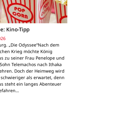
e: Kino-Tipp
026
rg. „Die Odyssee“Nach dem
schen Krieg möchte König
s zu seiner Frau Penelope und
Sohn Telemachos nach Ithaka
ehren. Doch der Heimweg wird
 schwieriger als erwartet, denn
s steht ein langes Abenteuer
Gefahren…