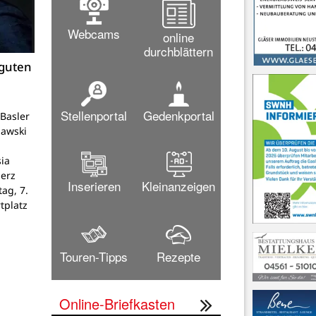
Webcams
online
durchblättern
 guten
Stellenportal
Gedenkportal
Basler
lawski
ia
Herz
Inserieren
Kleinanzeigen
tag, 7.
tplatz
Touren-Tipps
Rezepte
Online-Briefkasten