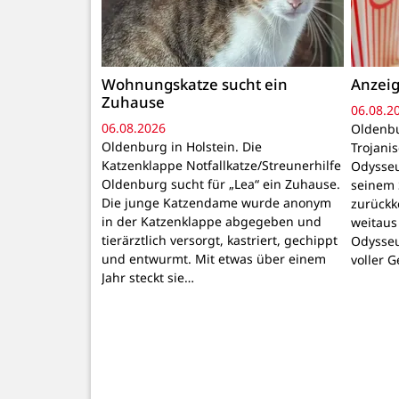
Wohnungskatze sucht ein
Anzeig
Zuhause
06.08.2
06.08.2026
Oldenbu
Oldenburg in Holstein. Die
Trojani
Katzenklappe Notfallkatze/Streunerhilfe
Odysseu
Oldenburg sucht für „Lea“ ein Zuhause.
seinem 
Die junge Katzendame wurde anonym
zurückk
in der Katzenklappe abgegeben und
weitaus
tierärztlich versorgt, kastriert, gechippt
Odysseu
und entwurmt. Mit etwas über einem
voller 
Jahr steckt sie…