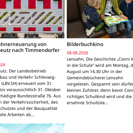
ahnerneuerung von
Bilderbuchkino
beutz nach Timmendorfer
08.08.2026
Lensahn. Die Geschichte „Conni
026
in die Schule“ wird am Montag, 
utz. Der Landesbetrieb
August um 14.30 Uhr in der
bau und Verkehr Schleswig-
Gemeindebücherei Lensahn
n (LBV.SH) erneuert vom 31.
vorgelesen. Gespannt sein dürfen
bis voraussichtlich 31. Oktober
kleinen Zuhörer, denn bevor Con
chädigte Bundesstraße 76. Aus
richtiges Schulkind wird und die
 der Verkehrssicherheit, des
ersehnte Schultüte…
schutzes und der Bauqualität
die Arbeiten ab…