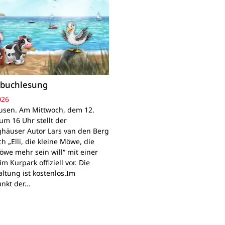
rbuchlesung
026
usen. Am Mittwoch, dem 12.
um 16 Uhr stellt der
ghäuser Autor Lars van den Berg
h „Elli, die kleine Möwe, die
öwe mehr sein will“ mit einer
m Kurpark offiziell vor. Die
altung ist kostenlos.Im
unkt der…