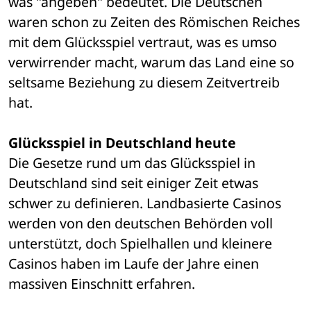
was "angeben" bedeutet. Die Deutschen 
waren schon zu Zeiten des Römischen Reiches 
mit dem Glücksspiel vertraut, was es umso 
verwirrender macht, warum das Land eine so 
seltsame Beziehung zu diesem Zeitvertreib 
hat. 
Glücksspiel in Deutschland heute
Die Gesetze rund um das Glücksspiel in 
Deutschland sind seit einiger Zeit etwas 
schwer zu definieren. Landbasierte Casinos 
werden von den deutschen Behörden voll 
unterstützt, doch Spielhallen und kleinere 
Casinos haben im Laufe der Jahre einen 
massiven Einschnitt erfahren.