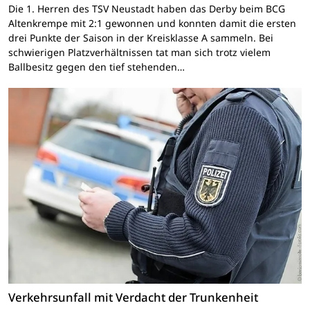
Die 1. Herren des TSV Neustadt haben das Derby beim BCG
Altenkrempe mit 2:1 gewonnen und konnten damit die ersten
drei Punkte der Saison in der Kreisklasse A sammeln. Bei
schwierigen Platzverhältnissen tat man sich trotz vielem
Ballbesitz gegen den tief stehenden…
Verkehrsunfall mit Verdacht der Trunkenheit