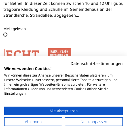
für Bethel. In dieser Zeit können zwischen 10 und 12 Uhr gute,
tragbare Kleidung und Schuhe im Gemeindehaus an der
Strandkirche, Strandallee, abgegeben…
Meistgelesen
Datenschutzbestimmungen
Wir verwenden Cookies!
Wir können diese zur Analyse unserer Besucherdaten platzieren, um
unsere Webseite zu verbessern, personalisierte Inhalte anzuzeigen und
Ihnen ein großartiges Webseiten-Erlebnis zu bieten. Für weitere
Informationen zu den von uns verwendeten Cookies öffnen Sie die
Einstellungen.
Alle akzeptieren
Ablehnen
Nein, anpassen