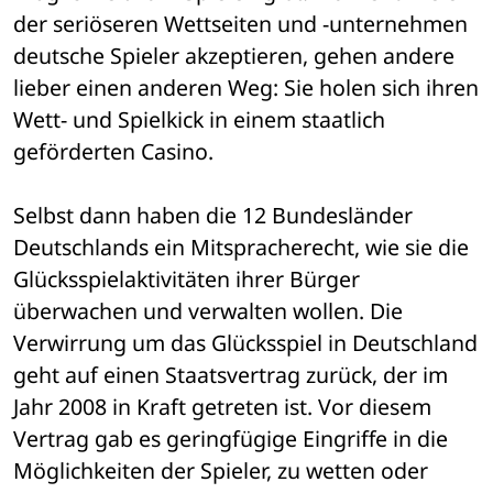
der seriöseren Wettseiten und -unternehmen 
deutsche Spieler akzeptieren, gehen andere 
lieber einen anderen Weg: Sie holen sich ihren 
Wett- und Spielkick in einem staatlich 
geförderten Casino.
Selbst dann haben die 12 Bundesländer 
Deutschlands ein Mitspracherecht, wie sie die 
Glücksspielaktivitäten ihrer Bürger 
überwachen und verwalten wollen. Die 
Verwirrung um das Glücksspiel in Deutschland 
geht auf einen Staatsvertrag zurück, der im 
Jahr 2008 in Kraft getreten ist. Vor diesem 
Vertrag gab es geringfügige Eingriffe in die 
Möglichkeiten der Spieler, zu wetten oder 