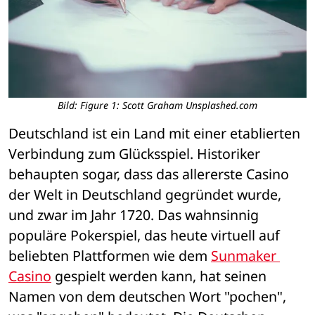
Bild: Figure 1: Scott Graham Unsplashed.com
Deutschland ist ein Land mit einer etablierten 
Verbindung zum Glücksspiel. Historiker 
behaupten sogar, dass das allererste Casino 
der Welt in Deutschland gegründet wurde, 
und zwar im Jahr 1720. Das wahnsinnig 
populäre Pokerspiel, das heute virtuell auf 
beliebten Plattformen wie dem 
Sunmaker 
Casino
 gespielt werden kann, hat seinen 
Namen von dem deutschen Wort "pochen", 