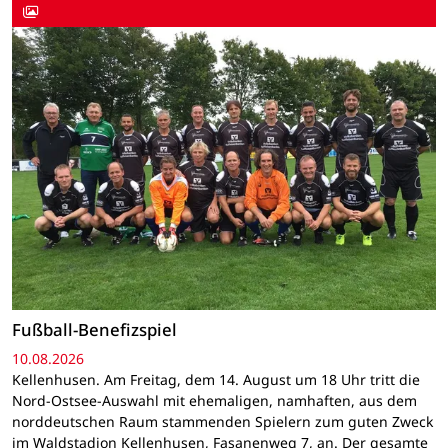
Fußball-Benefizspiel
10.08.2026
Kellenhusen. Am Freitag, dem 14. August um 18 Uhr tritt die
Nord-Ostsee-Auswahl mit ehemaligen, namhaften, aus dem
norddeutschen Raum stammenden Spielern zum guten Zweck
im Waldstadion Kellenhusen, Fasanenweg 7, an. Der gesamte