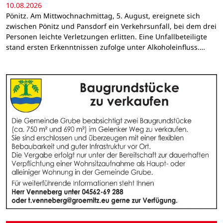
10.08.2026
Pönitz. Am Mittwochnachmittag, 5. August, ereignete sich
zwischen Pönitz und Pansdorf ein Verkehrsunfall, bei dem drei
Personen leichte Verletzungen erlitten. Eine Unfallbeteiligte
stand ersten Erkenntnissen zufolge unter Alkoholeinfluss.…