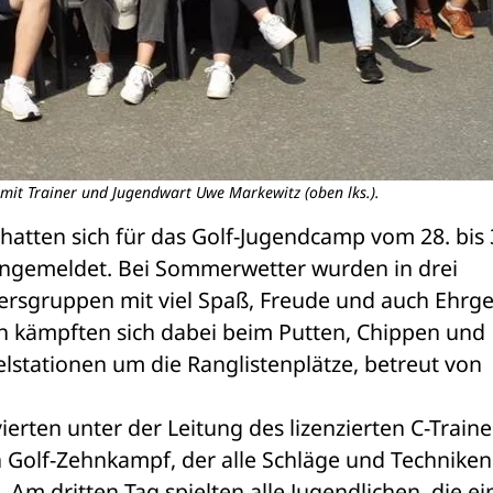
 mit Trainer und Jugendwart Uwe Markewitz (oben lks.).
hatten sich für das Golf-Jugendcamp vom 28. bis 3
angemeldet. Bei Sommerwetter wurden in drei 
ersgruppen mit viel Spaß, Freude und auch Ehrgei
n kämpften sich dabei beim Putten, Chippen und 
lstationen um die Ranglistenplätze, betreut von 
rten unter der Leitung des lizenzierten C-Trainer
Golf-Zehnkampf, der alle Schläge und Techniken 
Am dritten Tag spielten alle Jugendlichen, die ein