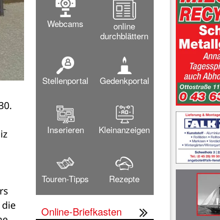
Webcams
online
durchblättern
Stellenportal
Gedenkportal
0. 
Inserieren
Kleinanzeigen
z 
Touren-Tipps
Rezepte
s 
die 
Online-Briefkasten
e 