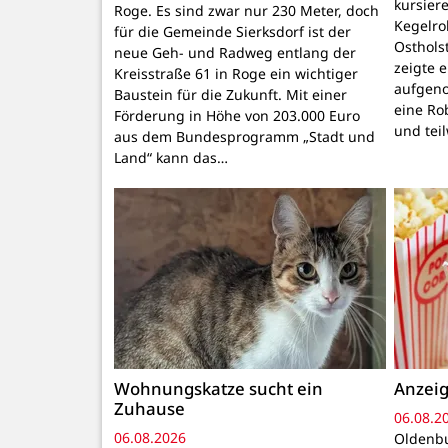
kursiere
Roge. Es sind zwar nur 230 Meter, doch
Kegelr
für die Gemeinde Sierksdorf ist der
Osthols
neue Geh- und Radweg entlang der
zeigte 
Kreisstraße 61 in Roge ein wichtiger
aufgeno
Baustein für die Zukunft. Mit einer
eine Ro
Förderung in Höhe von 203.000 Euro
und tei
aus dem Bundesprogramm „Stadt und
Land“ kann das…
Wohnungskatze sucht ein
Anzeig
Zuhause
06.08.2
06.08.2026
Oldenbu