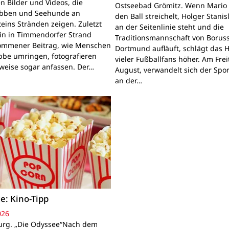
n Bilder und Videos, die
Ostseebad Grömitz. Wenn Mario 
obben und Seehunde an
den Ball streichelt, Holger Stanis
teins Stränden zeigen. Zuletzt
an der Seitenlinie steht und die
ein in Timmendorfer Strand
Traditionsmannschaft von Boruss
mmener Beitrag, wie Menschen
Dortmund aufläuft, schlägt das 
bbe umringen, fotografieren
vieler Fußballfans höher. Am Frei
lweise sogar anfassen. Der…
August, verwandelt sich der Spor
an der…
e: Kino-Tipp
026
rg. „Die Odyssee“Nach dem