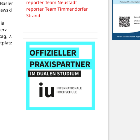
reporter Team Neustadt
Basler
reporter Team Timmendorfer
lawski
Strand
ia
Herz
tag, 7.
tplatz