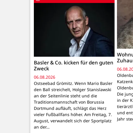
Wohnu
Zuhau
Basler & Co. kicken für den guten
Zweck
06.08.2
Oldenbu
06.08.2026
Katzenk
Ostseebad Grömitz. Wenn Mario Basler
Oldenbu
den Ball streichelt, Holger Stanislawski
Die ju
an der Seitenlinie steht und die
in der 
Traditionsmannschaft von Borussia
tierärzt
Dortmund aufläuft, schlägt das Herz
und ent
vieler Fußballfans höher. Am Freitag, 7.
Jahr ste
August, verwandelt sich der Sportplatz
an der…