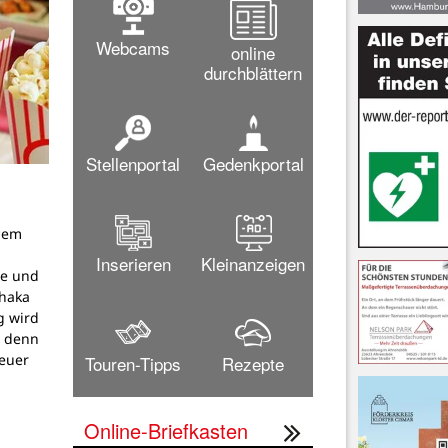
Webcams
online
durchblättern
Stellenportal
Gedenkportal
dem
g
Inserieren
Kleinanzeigen
pe und
thaka
g wird
, denn
teuer
Touren-Tipps
Rezepte
Online-Briefkasten