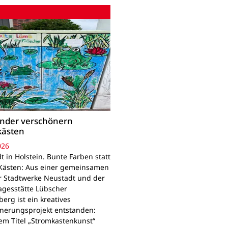
inder verschönern
kästen
026
 in Holstein. Bunte Farben statt
Kästen: Aus einer gemeinsamen
r Stadtwerke Neustadt und der
agesstätte Lübscher
erg ist ein kreatives
nerungsprojekt entstanden:
em Titel „Stromkastenkunst“