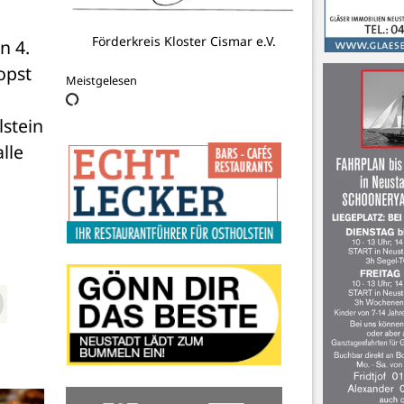
Förderkreis Kloster Cismar e.V.
 4. 
pst 
Meistgelesen
stein 
le 