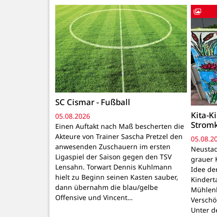
SC Cismar - Fußball
Kita-K
05.08.2026
Strom
Einen Auftakt nach Maß bescherten die
Akteure von Trainer Sascha Pretzel den
05.08.2
anwesenden Zuschauern im ersten
Neustadt
Ligaspiel der Saison gegen den TSV
grauer 
Lensahn. Torwart Dennis Kuhlmann
Idee de
hielt zu Beginn seinen Kasten sauber,
Kindert
dann übernahm die blau/gelbe
Mühlenb
Offensive und Vincent…
Verschö
Unter d