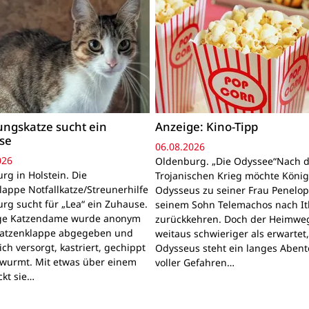
ngskatze sucht ein
Anzeige: Kino-Tipp
se
06.08.2026
026
Oldenburg. „Die Odyssee“Nach 
rg in Holstein. Die
Trojanischen Krieg möchte Köni
lappe Notfallkatze/Streunerhilfe
Odysseus zu seiner Frau Penelo
rg sucht für „Lea“ ein Zuhause.
seinem Sohn Telemachos nach I
nge Katzendame wurde anonym
zurückkehren. Doch der Heimwe
Katzenklappe abgegeben und
weitaus schwieriger als erwartet
lich versorgt, kastriert, gechippt
Odysseus steht ein langes Aben
wurmt. Mit etwas über einem
voller Gefahren…
ckt sie…