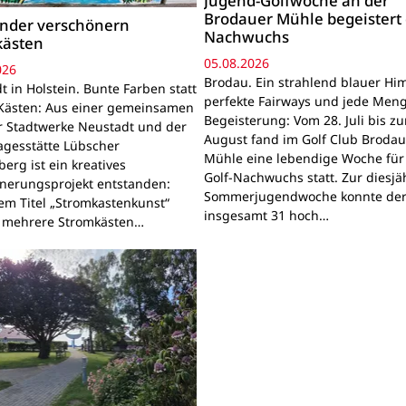
Jugend-Golfwoche an der
Brodauer Mühle begeistert
inder verschönern
Nachwuchs
kästen
05.08.2026
026
Brodau. Ein strahlend blauer Hi
 in Holstein. Bunte Farben statt
perfekte Fairways und jede Men
Kästen: Aus einer gemeinsamen
Begeisterung: Vom 28. Juli bis z
r Stadtwerke Neustadt und der
August fand im Golf Club Brodau
agesstätte Lübscher
Mühle eine lebendige Woche für
erg ist ein kreatives
Golf-Nachwuchs statt. Zur diesjä
nerungsprojekt entstanden:
Sommerjugendwoche konnte der
em Titel „Stromkastenkunst“
insgesamt 31 hoch…
 mehrere Stromkästen…