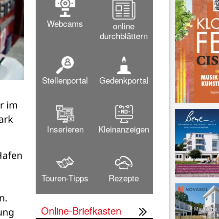
Webcams
online
durchblättern
Stellenportal
Gedenkportal
 im 
rk 
Inserieren
Kleinanzeigen
afen 
Touren-Tipps
Rezepte
. 
Online-Briefkasten
ung 