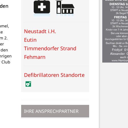
 den
mmel,
Neustadt i.H.
ge
um 2.
Eutin
er
Timmendorfer Strand
 den
hrigen
Fehmarn
 Club
Defibrillatoren Standorte
IHRE ANSPRECHPARTNER