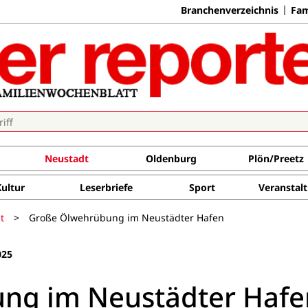
Branchenverzeichnis
Fam
Neustadt
Oldenburg
Plön/Preetz
Kultur
Leserbriefe
Sport
Veranstal
t
>
Große Ölwehrübung im Neustädter Hafen
025
ng im Neustädter Hafe