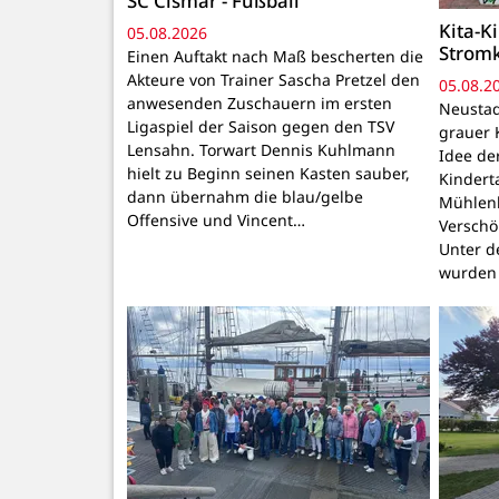
SC Cismar - Fußball
Kita-K
05.08.2026
Strom
Einen Auftakt nach Maß bescherten die
Akteure von Trainer Sascha Pretzel den
05.08.2
anwesenden Zuschauern im ersten
Neustadt
Ligaspiel der Saison gegen den TSV
grauer 
Lensahn. Torwart Dennis Kuhlmann
Idee de
hielt zu Beginn seinen Kasten sauber,
Kindert
dann übernahm die blau/gelbe
Mühlenb
Offensive und Vincent…
Verschö
Unter d
wurden