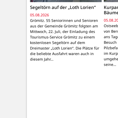
Segeltörn auf der „Loth Lorien“
Kurpar
Bäum
05.08.2026
05.08.2
Grömitz. 55 Seniorinnen und Senioren
Ostseeb
aus der Gemeinde Grömitz folgten am
von Ber
Mittwoch, 22. Juli, der Einladung des
ans Tage
Tourismus-Service Grömitz zu einem
Besuch 
kostenlosen Segeltörn auf dem
Pilzbef
Dreimaster „Loth Lorien“. Die Plätze für
im Kurpa
die beliebte Ausfahrt waren auch in
umgehen
diesem Jahr…
seine…