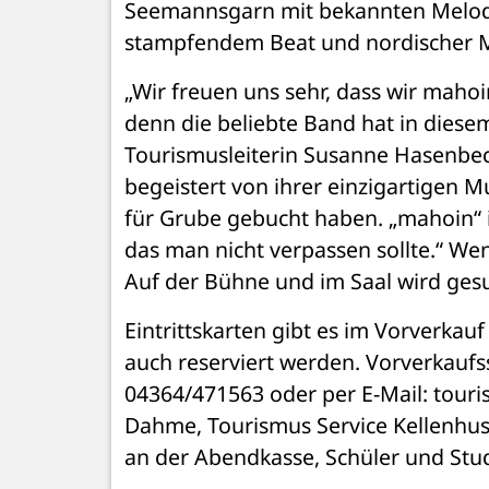
Seemannsgarn mit bekannten Melodie
stampfendem Beat und nordischer Mu
„Wir freuen uns sehr, dass wir mahoi
denn die beliebte Band hat in diesem
Tourismusleiterin Susanne Hasenbeck
begeistert von ihrer einzigartigen M
für Grube gebucht haben. „mahoin“ i
das man nicht verpassen sollte.“ We
Auf der Bühne und im Saal wird gesu
Eintrittskarten gibt es im Vorverka
auch reserviert werden. Vorverkaufsst
04364/471563 oder per E-Mail: tour
Dahme, Tourismus Service Kellenhuse
an der Abendkasse, Schüler und Stud