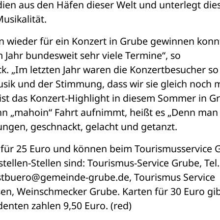
n aus den Häfen dieser Welt und unterlegt dies
sikalität. 
n wieder für ein Konzert in Grube gewinnen konnt
 Jahr bundesweit sehr viele Termine“, so 
. „Im letzten Jahr waren die Konzertbesucher so 
usik und der Stimmung, dass wir sie gleich noch m
st das Konzert-Highlight in diesem Sommer in Gr
nn „mahoin“ Fahrt aufnimmt, heißt es „Denn man t
ngen, geschnackt, gelacht und getanzt.
uf für 25 Euro und können beim Tourismusservice G
ellen-Stellen sind: Tourismus-Service Grube, Tel. 
istbuero@gemeinde-grube.de, Tourismus Service 
n, Weinschmecker Grube. Karten für 30 Euro gibt
enten zahlen 9,50 Euro. (red)