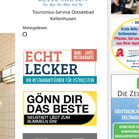
Flohby Neustadt GmbH
Meistgelesen