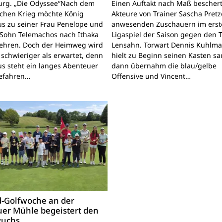
rg. „Die Odyssee“Nach dem
Einen Auftakt nach Maß bescher
schen Krieg möchte König
Akteure von Trainer Sascha Pretz
s zu seiner Frau Penelope und
anwesenden Zuschauern im erst
Sohn Telemachos nach Ithaka
Ligaspiel der Saison gegen den 
ehren. Doch der Heimweg wird
Lensahn. Torwart Dennis Kuhlm
 schwieriger als erwartet, denn
hielt zu Beginn seinen Kasten sa
s steht ein langes Abenteuer
dann übernahm die blau/gelbe
Gefahren…
Offensive und Vincent…
-Golfwoche an der
er Mühle begeistert den
uchs