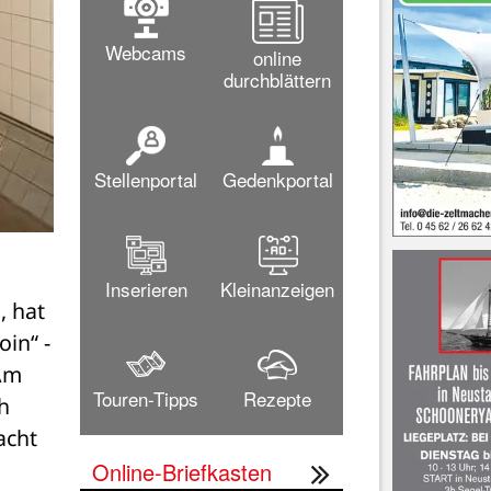
Webcams
online
durchblättern
Stellenportal
Gedenkportal
Inserieren
Kleinanzeigen
 hat 
n“ - 
Am 
Touren-Tipps
Rezepte
 
cht 
Online-Briefkasten