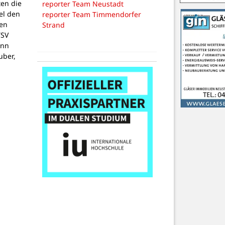
ten die
reporter Team Neustadt
el den
reporter Team Timmendorfer
en
Strand
TSV
ann
uber,