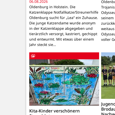
06.08.2026
Oldenbu
Oldenburg in Holstein. Die
Trojani
Katzenklappe Notfallkatze/Streunerhilfe
Odysseu
Oldenburg sucht für „Lea“ ein Zuhause.
seinem 
Die junge Katzendame wurde anonym
zurückk
in der Katzenklappe abgegeben und
weitaus
tierärztlich versorgt, kastriert, gechippt
Odysseu
und entwurmt. Mit etwas über einem
voller 
Jahr steckt sie…
Jugend
Brodau
Kita-Kinder verschönern
Nachw