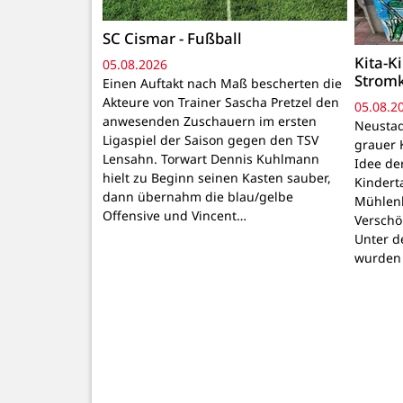
SC Cismar - Fußball
Kita-K
05.08.2026
Strom
Einen Auftakt nach Maß bescherten die
Akteure von Trainer Sascha Pretzel den
05.08.2
anwesenden Zuschauern im ersten
Neustadt
Ligaspiel der Saison gegen den TSV
grauer 
Lensahn. Torwart Dennis Kuhlmann
Idee de
hielt zu Beginn seinen Kasten sauber,
Kindert
dann übernahm die blau/gelbe
Mühlenb
Offensive und Vincent…
Verschö
Unter d
wurden