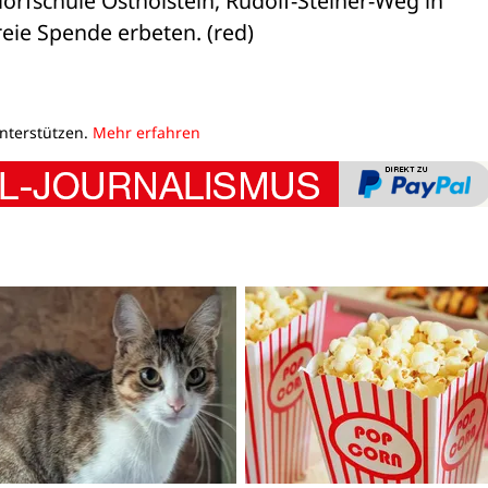
rfschule Ostholstein, Rudolf-Steiner-Weg in 

freie Spende erbeten. (red)
unterstützen.
Mehr erfahren