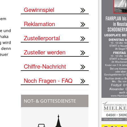
Gewinnspiel
dem
Reklamation
g
pe und
Zustellerportal
thaka
g wird
, denn
Zusteller werden
teuer
Chiffre-Nachricht
Noch Fragen - FAQ
NOT- & GOTTESDIENSTE