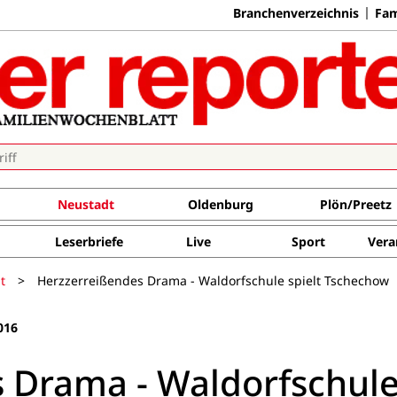
Branchenverzeichnis
Fam
Neustadt
Oldenburg
Plön/Preetz
Leserbriefe
Live
Sport
Vera
t
>
Herzzerreißendes Drama - Waldorfschule spielt Tschechow
016
 Drama - Waldorfschul