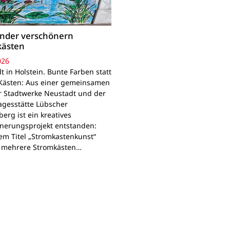
inder verschönern
kästen
026
 in Holstein. Bunte Farben statt
Kästen: Aus einer gemeinsamen
r Stadtwerke Neustadt und der
agesstätte Lübscher
erg ist ein kreatives
nerungsprojekt entstanden:
em Titel „Stromkastenkunst“
 mehrere Stromkästen…