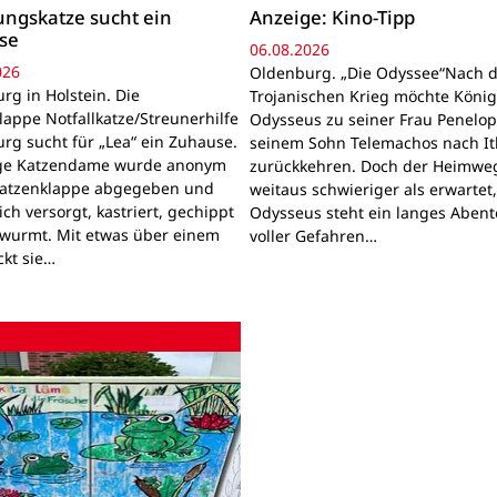
ngskatze sucht ein
Anzeige: Kino-Tipp
se
06.08.2026
026
Oldenburg. „Die Odyssee“Nach 
rg in Holstein. Die
Trojanischen Krieg möchte Köni
lappe Notfallkatze/Streunerhilfe
Odysseus zu seiner Frau Penelo
rg sucht für „Lea“ ein Zuhause.
seinem Sohn Telemachos nach I
nge Katzendame wurde anonym
zurückkehren. Doch der Heimwe
Katzenklappe abgegeben und
weitaus schwieriger als erwartet
lich versorgt, kastriert, gechippt
Odysseus steht ein langes Aben
wurmt. Mit etwas über einem
voller Gefahren…
ckt sie…