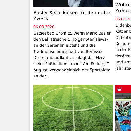
Wohnu
Zuhau
Basler & Co. kicken für den guten
Zweck
06.08.2
Oldenbu
06.08.2026
Katzenk
Ostseebad Grömitz. Wenn Mario Basler
Oldenbu
den Ball streichelt, Holger Stanislawski
Die ju
an der Seitenlinie steht und die
in der 
Traditionsmannschaft von Borussia
tierärzt
Dortmund aufläuft, schlägt das Herz
und ent
vieler Fußballfans höher. Am Freitag, 7.
Jahr ste
August, verwandelt sich der Sportplatz
an der…