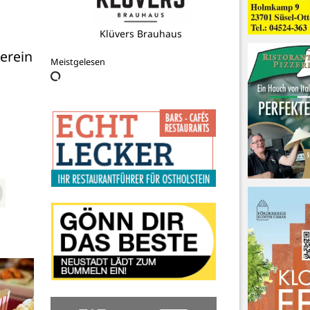
Tourist-Info Sierksdorf
rein 
Meistgelesen