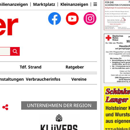
ilienanzeigen
Marktplatz
Kleinanzeigen
Tdf. Strand
Ratgeber
nstaltungen
Verbraucherinfos
Vereine
UNTERNEHMEN DER REGION