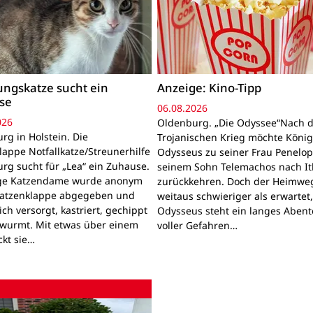
ngskatze sucht ein
Anzeige: Kino-Tipp
se
06.08.2026
026
Oldenburg. „Die Odyssee“Nach 
rg in Holstein. Die
Trojanischen Krieg möchte Köni
lappe Notfallkatze/Streunerhilfe
Odysseus zu seiner Frau Penelo
rg sucht für „Lea“ ein Zuhause.
seinem Sohn Telemachos nach I
nge Katzendame wurde anonym
zurückkehren. Doch der Heimwe
Katzenklappe abgegeben und
weitaus schwieriger als erwartet
lich versorgt, kastriert, gechippt
Odysseus steht ein langes Aben
wurmt. Mit etwas über einem
voller Gefahren…
ckt sie…