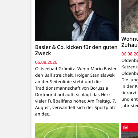
Wohnu
Zuhau
Basler & Co. kicken für den guten
Zweck
06.08.2
Oldenbu
06.08.2026
Katzenk
Ostseebad Grömitz. Wenn Mario Basler
Oldenbu
den Ball streichelt, Holger Stanislawski
Die ju
an der Seitenlinie steht und die
in der 
Traditionsmannschaft von Borussia
tierärzt
Dortmund aufläuft, schlägt das Herz
und ent
vieler Fußballfans höher. Am Freitag, 7.
Jahr ste
August, verwandelt sich der Sportplatz
an der…