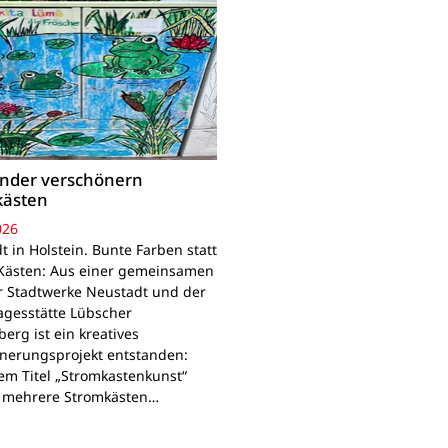
inder verschönern
kästen
026
 in Holstein. Bunte Farben statt
Kästen: Aus einer gemeinsamen
r Stadtwerke Neustadt und der
agesstätte Lübscher
erg ist ein kreatives
nerungsprojekt entstanden:
em Titel „Stromkastenkunst“
 mehrere Stromkästen…