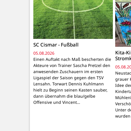
SC Cismar - Fußball
Kita-K
05.08.2026
Strom
Einen Auftakt nach Maß bescherten die
Akteure von Trainer Sascha Pretzel den
05.08.2
anwesenden Zuschauern im ersten
Neustadt
Ligaspiel der Saison gegen den TSV
grauer 
Lensahn. Torwart Dennis Kuhlmann
Idee de
hielt zu Beginn seinen Kasten sauber,
Kindert
dann übernahm die blau/gelbe
Mühlenb
Offensive und Vincent…
Verschö
Unter d
wurden