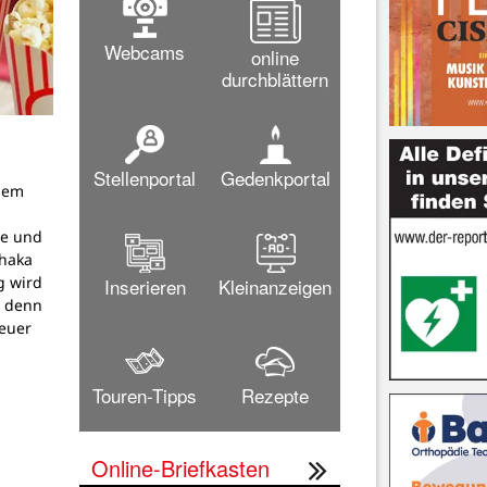
Webcams
online
durchblättern
Stellenportal
Gedenkportal
dem
g
pe und
thaka
g wird
Inserieren
Kleinanzeigen
, denn
teuer
Touren-Tipps
Rezepte
Online-Briefkasten