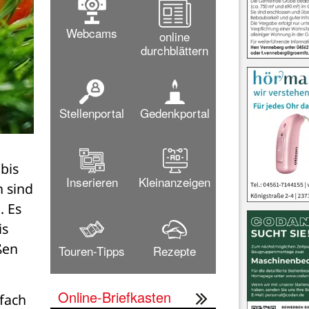
Webcams
online
durchblättern
Stellenportal
Gedenkportal
is 
Inserieren
Kleinanzeigen
 sind 
 Es 
s 
en 
Touren-Tipps
Rezepte
Online-Briefkasten
fach 