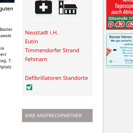
 guten
Basler
Neustadt i.H.
lawski
Eutin
ia
Timmendorfer Strand
Herz
Fehmarn
tag, 7.
tplatz
Defibrillatoren Standorte
IHRE ANSPRECHPARTNER