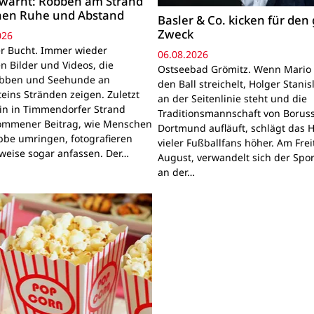
warnt: Robben am Strand
hen Ruhe und Abstand
Basler & Co. kicken für den
Zweck
026
r Bucht. Immer wieder
06.08.2026
n Bilder und Videos, die
Ostseebad Grömitz. Wenn Mario 
obben und Seehunde an
den Ball streichelt, Holger Stanis
teins Stränden zeigen. Zuletzt
an der Seitenlinie steht und die
ein in Timmendorfer Strand
Traditionsmannschaft von Boruss
mmener Beitrag, wie Menschen
Dortmund aufläuft, schlägt das 
bbe umringen, fotografieren
vieler Fußballfans höher. Am Frei
lweise sogar anfassen. Der…
August, verwandelt sich der Spor
an der…