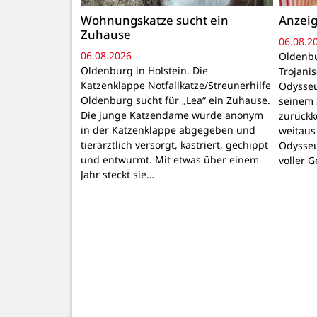
Wohnungskatze sucht ein
Anzeig
Zuhause
06.08.2
06.08.2026
Oldenbu
Oldenburg in Holstein. Die
Trojani
Katzenklappe Notfallkatze/Streunerhilfe
Odysseu
Oldenburg sucht für „Lea“ ein Zuhause.
seinem 
Die junge Katzendame wurde anonym
zurückk
in der Katzenklappe abgegeben und
weitaus
tierärztlich versorgt, kastriert, gechippt
Odysseu
und entwurmt. Mit etwas über einem
voller 
Jahr steckt sie…