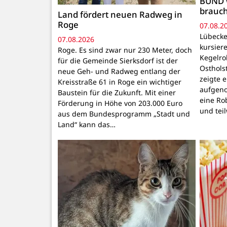
BUND 
brauc
Land fördert neuen Radweg in
Roge
07.08.2
Lübecke
07.08.2026
kursiere
Roge. Es sind zwar nur 230 Meter, doch
Kegelr
für die Gemeinde Sierksdorf ist der
Osthols
neue Geh- und Radweg entlang der
zeigte 
Kreisstraße 61 in Roge ein wichtiger
aufgeno
Baustein für die Zukunft. Mit einer
eine Ro
Förderung in Höhe von 203.000 Euro
und tei
aus dem Bundesprogramm „Stadt und
Land“ kann das…