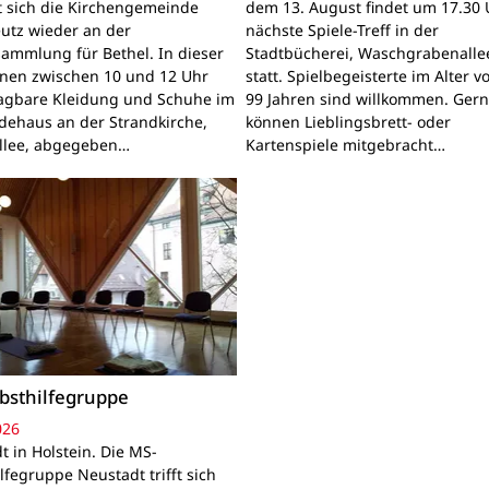
gt sich die Kirchengemeinde
dem 13. August findet um 17.30 
utz wieder an der
nächste Spiele-Treff in der
sammlung für Bethel. In dieser
Stadtbücherei, Waschgrabenallee
nnen zwischen 10 und 12 Uhr
statt. Spielbegeisterte im Alter v
ragbare Kleidung und Schuhe im
99 Jahren sind willkommen. Ger
ehaus an der Strandkirche,
können Lieblingsbrett- oder
llee, abgegeben…
Kartenspiele mitgebracht…
bsthilfegruppe
026
t in Holstein. Die MS-
lfegruppe Neustadt trifft sich