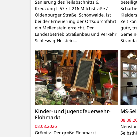
Sanierung des Teilabschnitts 6,
beteili
Kreuzung L 57 / L 216 Milchstraße /
Scharbe
Oldenburger Straße, Schönwalde, ist
Kleider
bei der Erneuerung der Ortsdurchfahrt
Zeit kö
ein Meilenstein erreicht. Der
gute, t
Landesbetrieb Straßenbau und Verkehr
Gemeind
Schleswig-Holstein…
Stranda
Kinder- und Jugendfeuerwehr-
MS-Sel
Flohmarkt
08.08.2
08.08.2026
Neustad
Grömitz. Der große Flohmarkt
Selbsthi