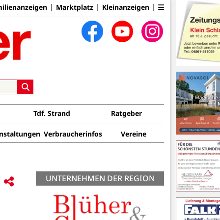
ilienanzeigen
Marktplatz
Kleinanzeigen
Tdf. Strand
Ratgeber
nstaltungen
Verbraucherinfos
Vereine
UNTERNEHMEN DER REGION