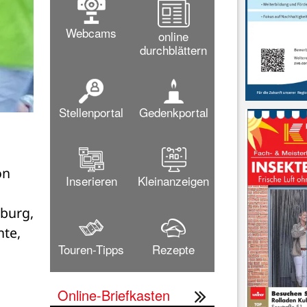
Webcams
online
durchblättern
Stellenportal
Gedenkportal
n 
Inserieren
Kleinanzeigen
burg, 
te, 
Touren-Tipps
Rezepte
Online-Briefkasten