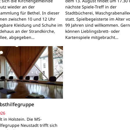
gt sich die Kirchengemeinde
dem 13. August findet um 17.30 
utz wieder an der
nächste Spiele-Treff in der
sammlung für Bethel. In dieser
Stadtbücherei, Waschgrabenallee
nnen zwischen 10 und 12 Uhr
statt. Spielbegeisterte im Alter v
ragbare Kleidung und Schuhe im
99 Jahren sind willkommen. Ger
ehaus an der Strandkirche,
können Lieblingsbrett- oder
llee, abgegeben…
Kartenspiele mitgebracht…
bsthilfegruppe
026
t in Holstein. Die MS-
lfegruppe Neustadt trifft sich