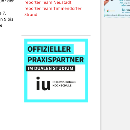
Uhr der
reporter Team Neustadt
reporter Team Timmendorfer
 7,
Strand
on 9 bis
ne