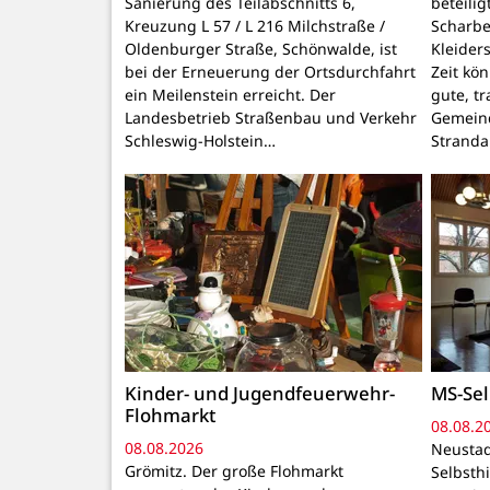
Sanierung des Teilabschnitts 6,
beteili
Kreuzung L 57 / L 216 Milchstraße /
Scharbe
Oldenburger Straße, Schönwalde, ist
Kleider
bei der Erneuerung der Ortsdurchfahrt
Zeit kö
ein Meilenstein erreicht. Der
gute, t
Landesbetrieb Straßenbau und Verkehr
Gemeind
Schleswig-Holstein…
Stranda
Kinder- und Jugendfeuerwehr-
MS-Sel
Flohmarkt
08.08.2
08.08.2026
Neustad
Grömitz. Der große Flohmarkt
Selbsthi