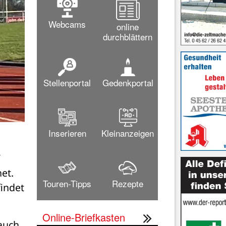
Webcams
online
durchblättern
Stellenportal
Gedenkportal
Inserieren
Kleinanzeigen
 
t. 
Touren-Tipps
Rezepte
indet 
Online-Briefkasten
uch 