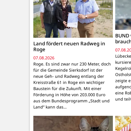
BUND 
brauc
Land fördert neuen Radweg in
Roge
07.08.2
Lübecke
07.08.2026
kursiere
Roge. Es sind zwar nur 230 Meter, doch
Kegelr
für die Gemeinde Sierksdorf ist der
Osthols
neue Geh- und Radweg entlang der
zeigte 
Kreisstraße 61 in Roge ein wichtiger
aufgeno
Baustein für die Zukunft. Mit einer
eine Ro
Förderung in Höhe von 203.000 Euro
und tei
aus dem Bundesprogramm „Stadt und
Land“ kann das…