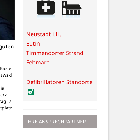
Neustadt i.H.
Eutin
 guten
Timmendorfer Strand
Fehmarn
Basler
lawski
Defibrillatoren Standorte
ia
Herz
tag, 7.
tplatz
IHRE ANSPRECHPARTNER