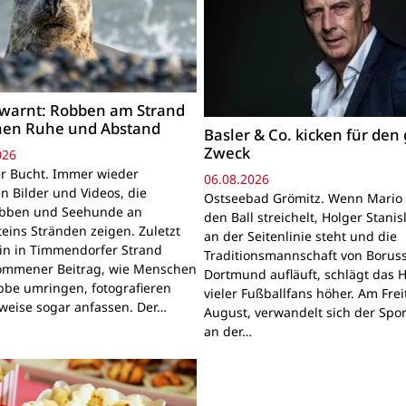
warnt: Robben am Strand
hen Ruhe und Abstand
Basler & Co. kicken für den
Zweck
026
r Bucht. Immer wieder
06.08.2026
n Bilder und Videos, die
Ostseebad Grömitz. Wenn Mario 
obben und Seehunde an
den Ball streichelt, Holger Stanis
teins Stränden zeigen. Zuletzt
an der Seitenlinie steht und die
ein in Timmendorfer Strand
Traditionsmannschaft von Boruss
mmener Beitrag, wie Menschen
Dortmund aufläuft, schlägt das 
bbe umringen, fotografieren
vieler Fußballfans höher. Am Frei
lweise sogar anfassen. Der…
August, verwandelt sich der Spor
an der…