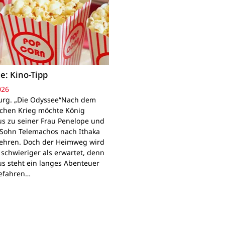
e: Kino-Tipp
026
rg. „Die Odyssee“Nach dem
schen Krieg möchte König
s zu seiner Frau Penelope und
Sohn Telemachos nach Ithaka
ehren. Doch der Heimweg wird
 schwieriger als erwartet, denn
s steht ein langes Abenteuer
Gefahren…