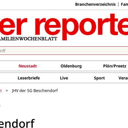
Branchenverzeichnis
Fam
Neustadt
Oldenburg
Plön/Preetz
Leserbriefe
Live
Sport
Vera
t
>
JHV der SG Beschendorf
0
endorf