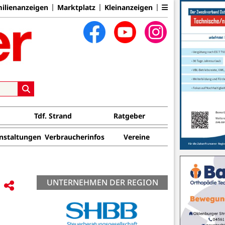
ilienanzeigen
Marktplatz
Kleinanzeigen
Tdf. Strand
Ratgeber
nstaltungen
Verbraucherinfos
Vereine
UNTERNEHMEN DER REGION