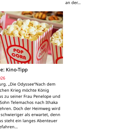
an der…
e: Kino-Tipp
026
rg. „Die Odyssee“Nach dem
schen Krieg möchte König
s zu seiner Frau Penelope und
Sohn Telemachos nach Ithaka
ehren. Doch der Heimweg wird
 schwieriger als erwartet, denn
s steht ein langes Abenteuer
Gefahren…