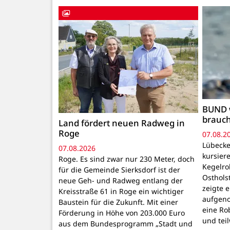
BUND 
brauc
Land fördert neuen Radweg in
Roge
07.08.2
Lübecke
07.08.2026
kursiere
Roge. Es sind zwar nur 230 Meter, doch
Kegelr
für die Gemeinde Sierksdorf ist der
Osthols
neue Geh- und Radweg entlang der
zeigte 
Kreisstraße 61 in Roge ein wichtiger
aufgeno
Baustein für die Zukunft. Mit einer
eine Ro
Förderung in Höhe von 203.000 Euro
und tei
aus dem Bundesprogramm „Stadt und