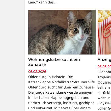
Land“ kann das…
Wohnungskatze sucht ein
Anzeig
Zuhause
06.08.2
06.08.2026
Oldenbu
Oldenburg in Holstein. Die
Trojani
Katzenklappe Notfallkatze/Streunerhilfe
Odysseu
Oldenburg sucht für „Lea“ ein Zuhause.
seinem 
Die junge Katzendame wurde anonym
zurückk
in der Katzenklappe abgegeben und
weitaus
tierärztlich versorgt, kastriert, gechippt
Odysseu
und entwurmt. Mit etwas über einem
voller 