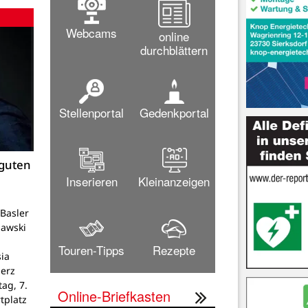
Webcams
online
durchblättern
Stellenportal
Gedenkportal
 guten
Inserieren
Kleinanzeigen
Basler
lawski
Touren-Tipps
Rezepte
ia
Herz
tag, 7.
Online-Briefkasten
tplatz