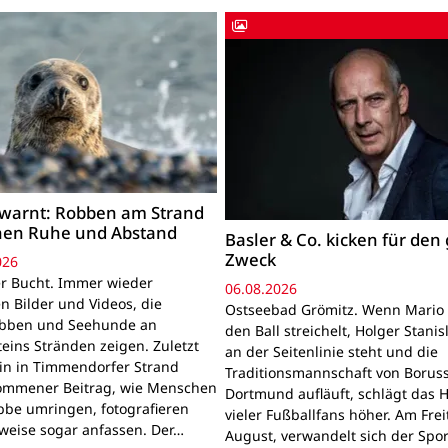
warnt: Robben am Strand
hen Ruhe und Abstand
Basler & Co. kicken für den
Zweck
026
r Bucht. Immer wieder
06.08.2026
n Bilder und Videos, die
Ostseebad Grömitz. Wenn Mario 
obben und Seehunde an
den Ball streichelt, Holger Stanis
teins Stränden zeigen. Zuletzt
an der Seitenlinie steht und die
ein in Timmendorfer Strand
Traditionsmannschaft von Boruss
mmener Beitrag, wie Menschen
Dortmund aufläuft, schlägt das 
bbe umringen, fotografieren
vieler Fußballfans höher. Am Frei
lweise sogar anfassen. Der…
August, verwandelt sich der Spor