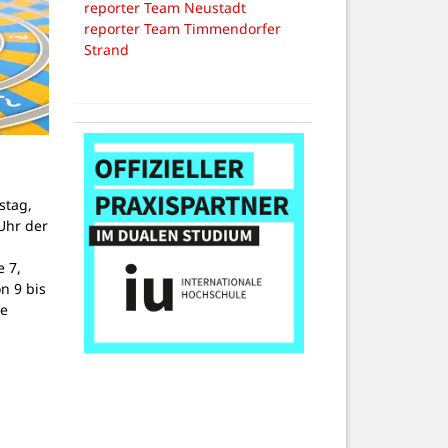
reporter Team Neustadt
reporter Team Timmendorfer
Strand
stag,
Uhr der
 7,
on 9 bis
ne