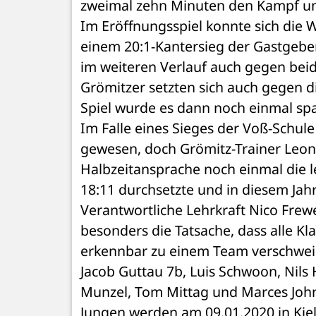
zweimal zehn Minuten den Kampf um 
Im Eröffnungsspiel konnte sich die 
einem 20:1-Kantersieg der Gastgeber
im weiteren Verlauf auch gegen bei
Grömitzer setzten sich auch gegen d
Spiel wurde es dann noch einmal spa
Im Falle eines Sieges der Voß-Schule
gewesen, doch Grömitz-Trainer Leon S
Halbzeitansprache noch einmal die le
18:11 durchsetzte und in diesem Jahr
Verantwortliche Lehrkraft Nico Frew
besonders die Tatsache, dass alle Kla
erkennbar zu einem Team verschweiß
Jacob Guttau 7b, Luis Schwoon, Nils
Munzel, Tom Mittag und Marces Johns
Jungen werden am 09.01.2020 in Kiel 