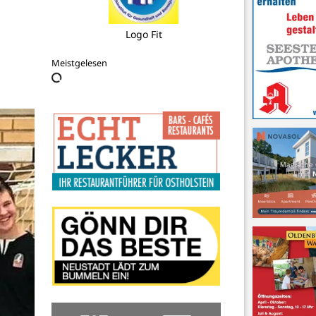
DLRG e.V. Bundesverband –
Kundenbetreuung & Vertrieb (ZWRD-
K)
Meistgelesen