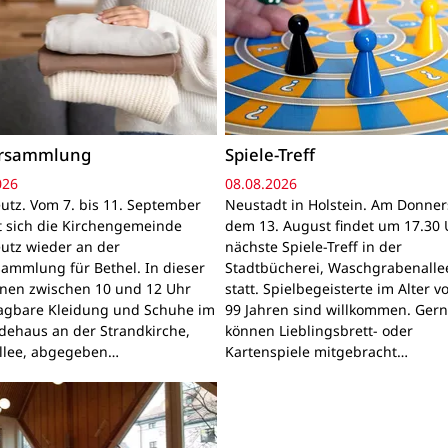
ersammlung
Spiele-Treff
026
08.08.2026
utz. Vom 7. bis 11. September
Neustadt in Holstein. Am Donner
gt sich die Kirchengemeinde
dem 13. August findet um 17.30 
utz wieder an der
nächste Spiele-Treff in der
sammlung für Bethel. In dieser
Stadtbücherei, Waschgrabenallee
nnen zwischen 10 und 12 Uhr
statt. Spielbegeisterte im Alter v
ragbare Kleidung und Schuhe im
99 Jahren sind willkommen. Ger
ehaus an der Strandkirche,
können Lieblingsbrett- oder
llee, abgegeben…
Kartenspiele mitgebracht…