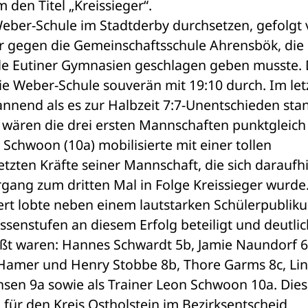
den Titel „Kreissieger“.
Weber-Schule im Stadtderby durchsetzen, gefolgt 
 gegen die Gemeinschaftsschule Ahrensbök, die s
de Eutiner Gymnasien geschlagen geben musste. D
ie Weber-Schule souverän mit 19:10 durch. Im letz
nnend als es zur Halbzeit 7:7-Unentschieden stan
 wären die drei ersten Mannschaften punktgleich 
chwoon (10a) mobilisierte mit einer tollen 
tzten Kräfte seiner Mannschaft, die sich daraufhi
gang zum dritten Mal in Folge Kreissieger wurde.
ert lobte neben einem lautstarken Schülerpubliku
ssenstufen an diesem Erfolg beteiligt und deutlic
t waren: Hannes Schwardt 5b, Jamie Naundorf 6a
 Hamer und Henry Stobbe 8b, Thore Garms 8c, Lin
en 9a sowie als Trainer Leon Schwoon 10a. Diese
für den Kreis Ostholstein im Bezirksentscheid 