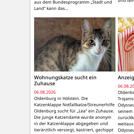
und tei
aus dem Bundesprogramm „Stadt und
Land“ kann das…
Wohnungskatze sucht ein
Anzeig
Zuhause
06.08.2
06.08.2026
Oldenbu
Oldenburg in Holstein. Die
Trojani
Katzenklappe Notfallkatze/Streunerhilfe
Odysseu
Oldenburg sucht für „Lea“ ein Zuhause.
seinem 
Die junge Katzendame wurde anonym
zurückk
in der Katzenklappe abgegeben und
weitaus
tierärztlich versorgt, kastriert, gechippt
Odysseu