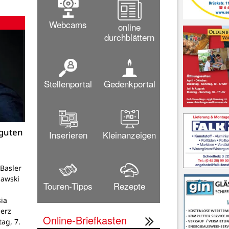
Webcams
online
durchblättern
Stellenportal
Gedenkportal
 guten
Inserieren
Kleinanzeigen
Basler
lawski
Touren-Tipps
Rezepte
ia
Herz
Online-Briefkasten
tag, 7.