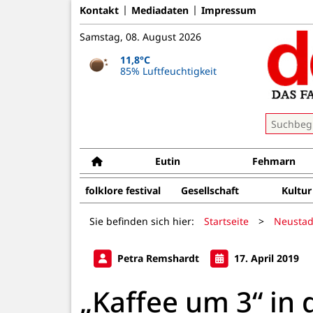
Kontakt
Mediadaten
Impressum
Samstag, 08. August 2026
11,8°C
85% Luftfeuchtigkeit
Eutin
Fehmarn
folklore festival
Gesellschaft
Kultur
Sie befinden sich hier:
Startseite
>
Neustad
Petra Remshardt
17. April 2019
„Kaffee um 3“ in