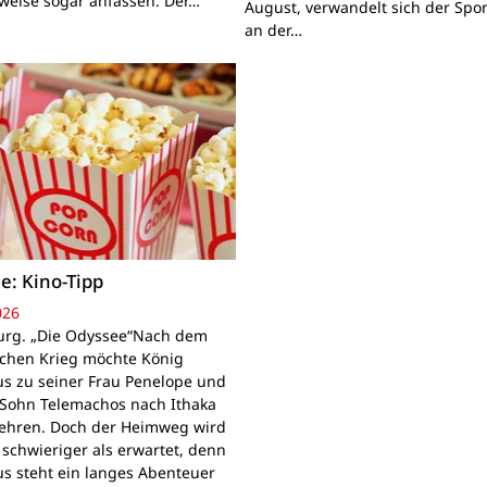
lweise sogar anfassen. Der…
August, verwandelt sich der Spor
an der…
e: Kino-Tipp
026
rg. „Die Odyssee“Nach dem
schen Krieg möchte König
s zu seiner Frau Penelope und
Sohn Telemachos nach Ithaka
ehren. Doch der Heimweg wird
 schwieriger als erwartet, denn
s steht ein langes Abenteuer