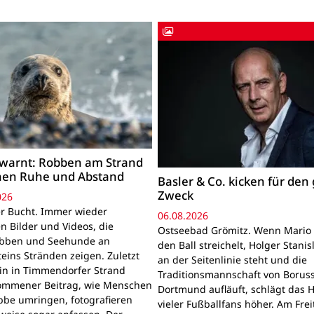
warnt: Robben am Strand
hen Ruhe und Abstand
Basler & Co. kicken für den
Zweck
026
r Bucht. Immer wieder
06.08.2026
n Bilder und Videos, die
Ostseebad Grömitz. Wenn Mario 
obben und Seehunde an
den Ball streichelt, Holger Stanis
teins Stränden zeigen. Zuletzt
an der Seitenlinie steht und die
ein in Timmendorfer Strand
Traditionsmannschaft von Boruss
mmener Beitrag, wie Menschen
Dortmund aufläuft, schlägt das 
bbe umringen, fotografieren
vieler Fußballfans höher. Am Frei