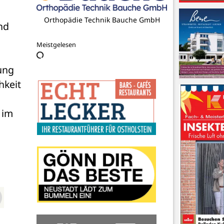
Orthopädie Technik Bauche GmbH
d 
Meistgelesen
ng 
keit 
 
im 