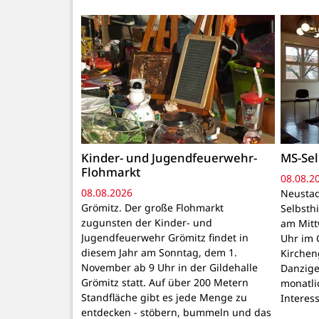
Kinder- und Jugendfeuerwehr-
MS-Sel
Flohmarkt
08.08.2
08.08.2026
Neustad
Grömitz. Der große Flohmarkt
Selbsthi
zugunsten der Kinder- und
am Mitt
Jugendfeuerwehr Grömitz findet in
Uhr im 
diesem Jahr am Sonntag, dem 1.
Kirchen
November ab 9 Uhr in der Gildehalle
Danzige
Grömitz statt. Auf über 200 Metern
monatli
Standfläche gibt es jede Menge zu
Interes
entdecken - stöbern, bummeln und das