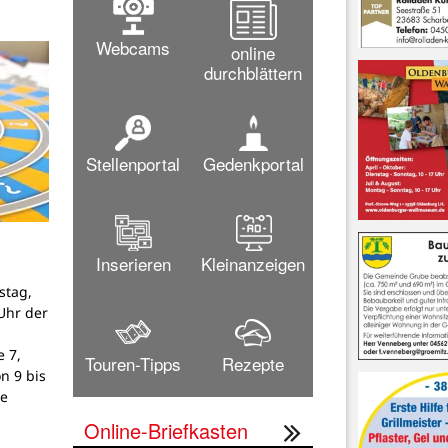
Webcams
online
durchblättern
Stellenportal
Gedenkportal
Inserieren
Kleinanzeigen
stag,
Uhr der
 7,
Touren-Tipps
Rezepte
on 9 bis
ne
Online-Briefkasten