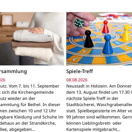
ersammlung
Spiele-Treff
026
08.08.2026
utz. Vom 7. bis 11. September
Neustadt in Holstein. Am Donner
gt sich die Kirchengemeinde
dem 13. August findet um 17.30 
utz wieder an der
nächste Spiele-Treff in der
sammlung für Bethel. In dieser
Stadtbücherei, Waschgrabenallee
nnen zwischen 10 und 12 Uhr
statt. Spielbegeisterte im Alter v
ragbare Kleidung und Schuhe im
99 Jahren sind willkommen. Ger
ehaus an der Strandkirche,
können Lieblingsbrett- oder
llee, abgegeben…
Kartenspiele mitgebracht…