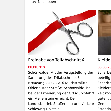
Nach oben
Freigabe von Teilabschnitt 6
Kleid
08.08.2026
08.08.2
Schönwalde. Mit der Fertigstellung der
Scharbe
Sanierung des Teilabschnitts 6,
beteili
Kreuzung L 57 / L 216 Milchstraße /
Scharbe
Oldenburger Straße, Schönwalde, ist
Kleider
bei der Erneuerung der Ortsdurchfahrt
Zeit kö
ein Meilenstein erreicht. Der
gute, t
Landesbetrieb Straßenbau und Verkehr
Gemeind
Schleswig-Holstein…
Stranda