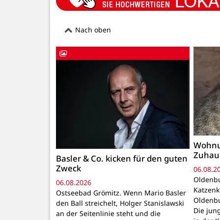
Nach oben
Wohnu
Zuhau
Basler & Co. kicken für den guten
Zweck
06.08.2
Oldenbu
06.08.2026
Katzenk
Ostseebad Grömitz. Wenn Mario Basler
Oldenbu
den Ball streichelt, Holger Stanislawski
Die ju
an der Seitenlinie steht und die