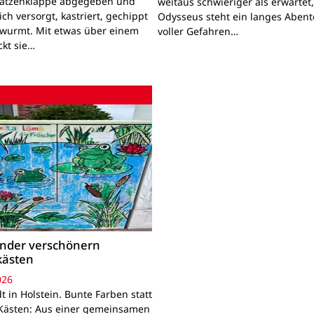
Katzenklappe abgegeben und
weitaus schwieriger als erwartet
lich versorgt, kastriert, gechippt
Odysseus steht ein langes Aben
wurmt. Mit etwas über einem
voller Gefahren…
ckt sie…
inder verschönern
kästen
026
 in Holstein. Bunte Farben statt
Kästen: Aus einer gemeinsamen