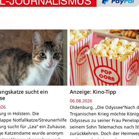
ngskatze sucht ein
Anzeige: Kino-Tipp
se
06.08.2026
026
Oldenburg. „Die Odyssee“Nach 
rg in Holstein. Die
Trojanischen Krieg möchte Köni
lappe Notfallkatze/Streunerhilfe
Odysseus zu seiner Frau Penelo
rg sucht für „Lea“ ein Zuhause.
seinem Sohn Telemachos nach I
nge Katzendame wurde anonym
zurückkehren. Doch der Heimwe