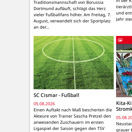
in der 
Traditionsmannschaft von Borussia
tierärzt
Dortmund aufläuft, schlägt das Herz
und ent
vieler Fußballfans höher. Am Freitag, 7.
Jahr ste
August, verwandelt sich der Sportplatz
an der…
SC Cismar - Fußball
Kita-K
05.08.2026
Strom
Einen Auftakt nach Maß bescherten die
Akteure von Trainer Sascha Pretzel den
05.08.2
anwesenden Zuschauern im ersten
Neustadt
Ligaspiel der Saison gegen den TSV
grauer 