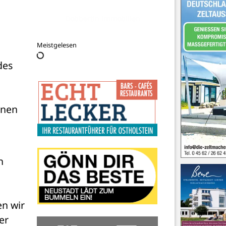
Dobbertin Immobilien
Meistgelesen
es 
nen 
 
n wir 
r 