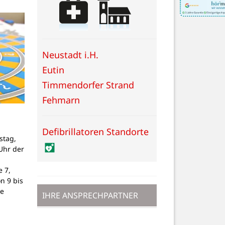
Neustadt i.H.
Eutin
Timmendorfer Strand
Fehmarn
Defibrillatoren Standorte
stag,
Uhr der
 7,
on 9 bis
ne
IHRE ANSPRECHPARTNER