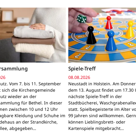
ersammlung
Spiele-Treff
026
08.08.2026
utz. Vom 7. bis 11. September
Neustadt in Holstein. Am Donner
gt sich die Kirchengemeinde
dem 13. August findet um 17.30 
utz wieder an der
nächste Spiele-Treff in der
sammlung für Bethel. In dieser
Stadtbücherei, Waschgrabenallee
nnen zwischen 10 und 12 Uhr
statt. Spielbegeisterte im Alter v
ragbare Kleidung und Schuhe im
99 Jahren sind willkommen. Ger
ehaus an der Strandkirche,
können Lieblingsbrett- oder
llee, abgegeben…
Kartenspiele mitgebracht…