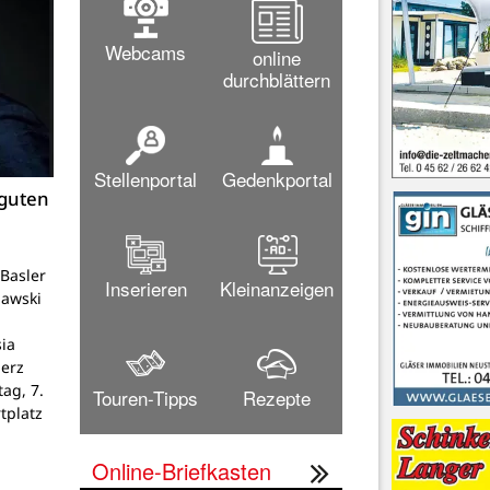
Webcams
online
durchblättern
Stellenportal
Gedenkportal
 guten
Basler
Inserieren
Kleinanzeigen
lawski
ia
Herz
tag, 7.
Touren-Tipps
Rezepte
tplatz
Online-Briefkasten