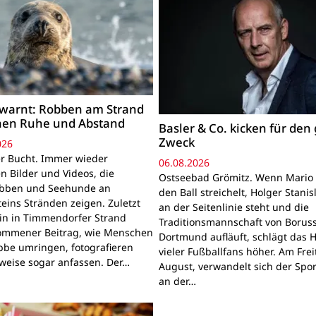
warnt: Robben am Strand
hen Ruhe und Abstand
Basler & Co. kicken für den
Zweck
026
r Bucht. Immer wieder
06.08.2026
n Bilder und Videos, die
Ostseebad Grömitz. Wenn Mario 
obben und Seehunde an
den Ball streichelt, Holger Stanis
teins Stränden zeigen. Zuletzt
an der Seitenlinie steht und die
ein in Timmendorfer Strand
Traditionsmannschaft von Boruss
mmener Beitrag, wie Menschen
Dortmund aufläuft, schlägt das 
bbe umringen, fotografieren
vieler Fußballfans höher. Am Frei
lweise sogar anfassen. Der…
August, verwandelt sich der Spor
an der…