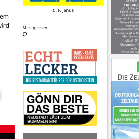
Koppitz Immobilien GmbH
em 
ird 
Meistgelesen