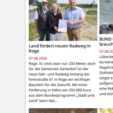
BUND 
brauc
Land fördert neuen Radweg in
Roge
07.08.2
Lübecke
07.08.2026
kursiere
Roge. Es sind zwar nur 230 Meter, doch
Kegelr
für die Gemeinde Sierksdorf ist der
Osthols
neue Geh- und Radweg entlang der
zeigte 
Kreisstraße 61 in Roge ein wichtiger
aufgeno
Baustein für die Zukunft. Mit einer
eine Ro
Förderung in Höhe von 203.000 Euro
und tei
aus dem Bundesprogramm „Stadt und
Land“ kann das…