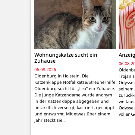
Wohnungskatze sucht ein
Anzeig
Zuhause
06.08.2
06.08.2026
Oldenbu
Oldenburg in Holstein. Die
Trojani
Katzenklappe Notfallkatze/Streunerhilfe
Odysseu
Oldenburg sucht für „Lea“ ein Zuhause.
seinem 
Die junge Katzendame wurde anonym
zurückk
in der Katzenklappe abgegeben und
weitaus
tierärztlich versorgt, kastriert, gechippt
Odysseu
und entwurmt. Mit etwas über einem
voller 
Jahr steckt sie…