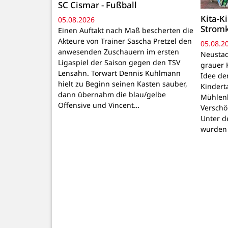
SC Cismar - Fußball
Kita-K
05.08.2026
Strom
Einen Auftakt nach Maß bescherten die
Akteure von Trainer Sascha Pretzel den
05.08.2
anwesenden Zuschauern im ersten
Neustadt
Ligaspiel der Saison gegen den TSV
grauer 
Lensahn. Torwart Dennis Kuhlmann
Idee de
hielt zu Beginn seinen Kasten sauber,
Kindert
dann übernahm die blau/gelbe
Mühlenb
Offensive und Vincent…
Verschö
Unter d
wurden