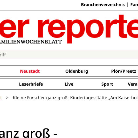
Branchenverzeichnis
Fam
Neustadt
Oldenburg
Plön/Preetz
Leserbriefe
Live
Sport
Vera
t
>
Kleine Forscher ganz groß -Kindertagesstätte „Am Kaiserho
anz groß -