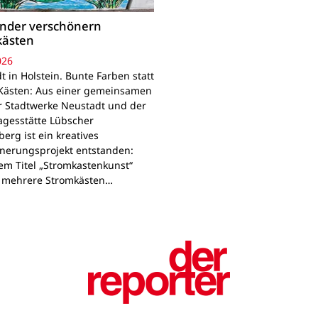
inder verschönern
kästen
026
 in Holstein. Bunte Farben statt
Kästen: Aus einer gemeinsamen
r Stadtwerke Neustadt und der
agesstätte Lübscher
erg ist ein kreatives
nerungsprojekt entstanden:
em Titel „Stromkastenkunst“
 mehrere Stromkästen…