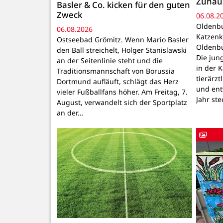
Zuhau
Basler & Co. kicken für den guten
Zweck
06.08.2
Oldenbu
06.08.2026
Katzenk
Ostseebad Grömitz. Wenn Mario Basler
Oldenbu
den Ball streichelt, Holger Stanislawski
Die ju
an der Seitenlinie steht und die
in der 
Traditionsmannschaft von Borussia
tierärzt
Dortmund aufläuft, schlägt das Herz
und ent
vieler Fußballfans höher. Am Freitag, 7.
Jahr ste
August, verwandelt sich der Sportplatz
an der…