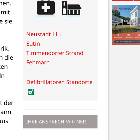
en. 
mit 
sie. 
Neustadt i.H.
Eutin
ik, 
Timmendorfer Strand
 die 
Fehmarn
en 
n 
Defibrillatoren Standorte
 der 
ann 
us 
IHRE ANSPRECHPARTNER