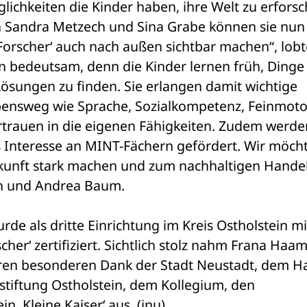
ichkeiten die Kinder haben, ihre Welt zu erforsch
 Sandra Metzech und Sina Grabe können sie nun 
Forscher‘ auch nach außen sichtbar machen“, lobte 
en bedeutsam, denn die Kinder lernen früh, Dinge 
Lösungen zu finden. Sie erlangen damit wichtige 
ensweg wie Sprache, Sozialkompetenz, Feinmotor
trauen in die eigenen Fähigkeiten. Zudem werden
 Interesse an MINT-Fächern gefördert. Wir möcht
kunft stark machen und zum nachhaltigen Handel
h und Andrea Baum. 
de als dritte Einrichtung im Kreis Ostholstein mit
her‘ zertifiziert. Sichtlich stolz nahm Frana Haam
hren besonderen Dank der Stadt Neustadt, dem Ha
stiftung Ostholstein, dem Kollegium, den 
 ,Kleine Kaiser‘ aus. (inu)