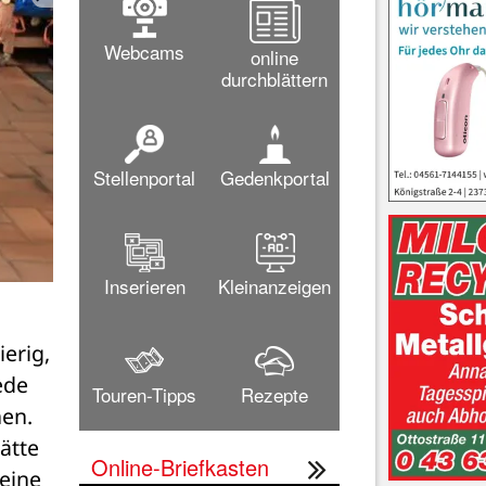
Webcams
online
durchblättern
Stellenportal
Gedenkportal
Inserieren
Kleinanzeigen
Franka Haamann und Anton Kuhr bedanken sich bei Sand
erig, 
de 
Touren-Tipps
Rezepte
en. 
tte 
Online-Briefkasten
eine 