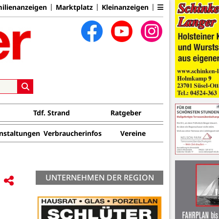
ilienanzeigen
Marktplatz
Kleinanzeigen
Tdf. Strand
Ratgeber
nstaltungen
Verbraucherinfos
Vereine
UNTERNEHMEN DER REGION