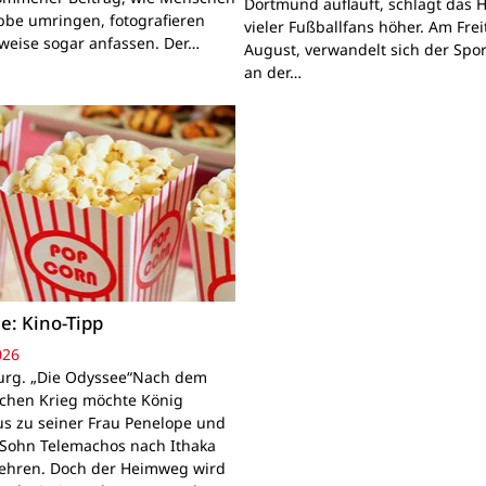
Dortmund aufläuft, schlägt das 
bbe umringen, fotografieren
vieler Fußballfans höher. Am Frei
lweise sogar anfassen. Der…
August, verwandelt sich der Spor
an der…
e: Kino-Tipp
026
rg. „Die Odyssee“Nach dem
schen Krieg möchte König
s zu seiner Frau Penelope und
Sohn Telemachos nach Ithaka
ehren. Doch der Heimweg wird