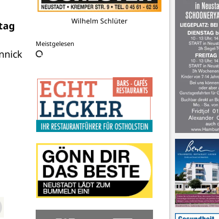
Wilhelm Schlüter
ag 
Meistgelesen
nnick 