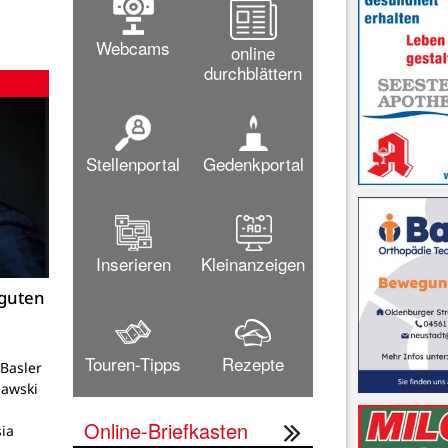
Webcams
online
durchblättern
Stellenportal
Gedenkportal
Inserieren
Kleinanzeigen
 guten
Touren-Tipps
Rezepte
Basler
lawski
Online-Briefkasten
ia