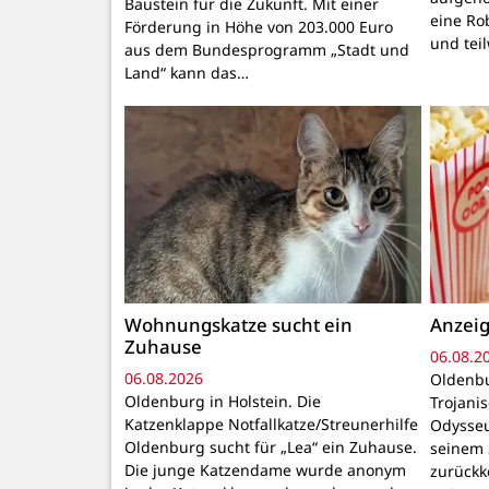
Baustein für die Zukunft. Mit einer
eine Ro
Förderung in Höhe von 203.000 Euro
und tei
aus dem Bundesprogramm „Stadt und
Land“ kann das…
Wohnungskatze sucht ein
Anzeig
Zuhause
06.08.2
06.08.2026
Oldenbu
Oldenburg in Holstein. Die
Trojani
Katzenklappe Notfallkatze/Streunerhilfe
Odysseu
Oldenburg sucht für „Lea“ ein Zuhause.
seinem 
Die junge Katzendame wurde anonym
zurückk