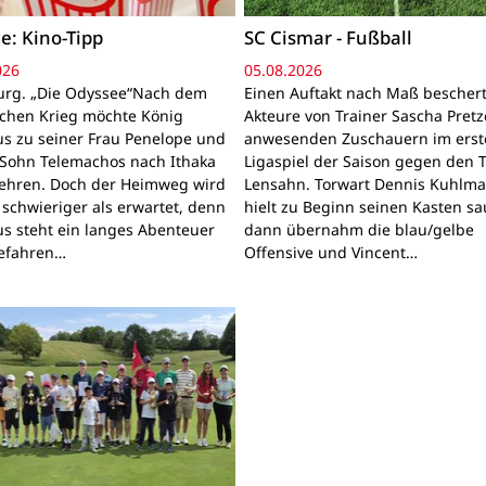
e: Kino-Tipp
SC Cismar - Fußball
026
05.08.2026
rg. „Die Odyssee“Nach dem
Einen Auftakt nach Maß bescher
schen Krieg möchte König
Akteure von Trainer Sascha Pretz
s zu seiner Frau Penelope und
anwesenden Zuschauern im erst
Sohn Telemachos nach Ithaka
Ligaspiel der Saison gegen den 
ehren. Doch der Heimweg wird
Lensahn. Torwart Dennis Kuhlm
 schwieriger als erwartet, denn
hielt zu Beginn seinen Kasten sa
s steht ein langes Abenteuer
dann übernahm die blau/gelbe
Gefahren…
Offensive und Vincent…