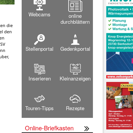
Webcams
online
durchblättern
ten die
el den
en
TSV
Stellenportal
Gedenkportal
ann
uber,
Inserieren
Kleinanzeigen
Touren-Tipps
Rezepte
Online-Briefkasten