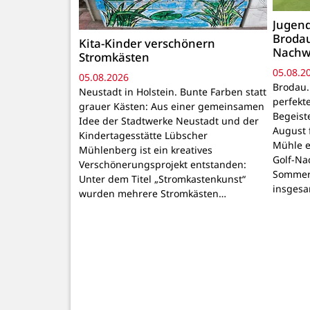
Jugend
Brodau
Kita-Kinder verschönern
Nachw
Stromkästen
05.08.2
05.08.2026
Brodau.
Neustadt in Holstein. Bunte Farben statt
perfekt
grauer Kästen: Aus einer gemeinsamen
Begeiste
Idee der Stadtwerke Neustadt und der
August 
Kindertagesstätte Lübscher
Mühle e
Mühlenberg ist ein kreatives
Golf-Na
Verschönerungsprojekt entstanden:
Sommer
Unter dem Titel „Stromkastenkunst“
insgesa
wurden mehrere Stromkästen…