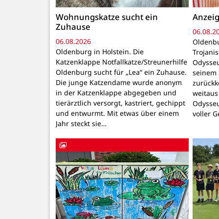
Wohnungskatze sucht ein
Anzeig
Zuhause
06.08.2
06.08.2026
Oldenbu
Oldenburg in Holstein. Die
Trojani
Katzenklappe Notfallkatze/Streunerhilfe
Odysseu
Oldenburg sucht für „Lea“ ein Zuhause.
seinem 
Die junge Katzendame wurde anonym
zurückk
in der Katzenklappe abgegeben und
weitaus
tierärztlich versorgt, kastriert, gechippt
Odysseu
und entwurmt. Mit etwas über einem
voller 
Jahr steckt sie…