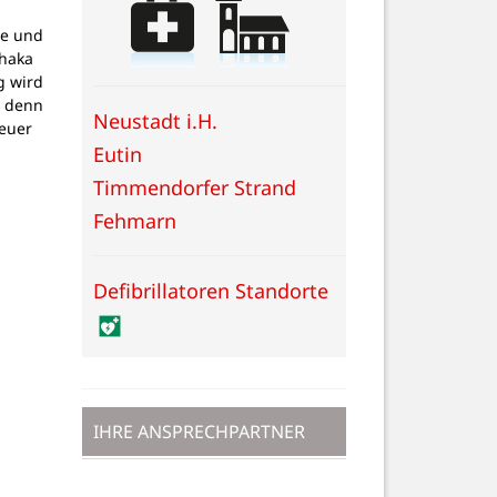
g
pe und
thaka
g wird
, denn
Neustadt i.H.
teuer
Eutin
Timmendorfer Strand
Fehmarn
Defibrillatoren Standorte
IHRE ANSPRECHPARTNER