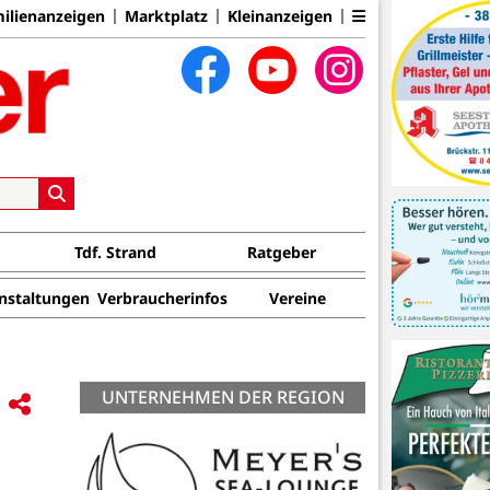
ilienanzeigen
Marktplatz
Kleinanzeigen
Tdf. Strand
Ratgeber
nstaltungen
Verbraucherinfos
Vereine
UNTERNEHMEN DER REGION