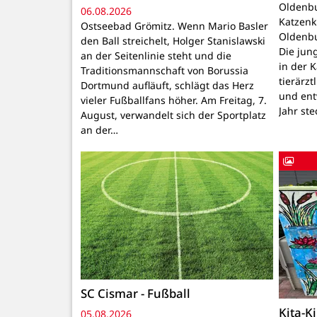
Oldenbu
06.08.2026
Katzenk
Ostseebad Grömitz. Wenn Mario Basler
Oldenbu
den Ball streichelt, Holger Stanislawski
Die ju
an der Seitenlinie steht und die
in der 
Traditionsmannschaft von Borussia
tierärzt
Dortmund aufläuft, schlägt das Herz
und ent
vieler Fußballfans höher. Am Freitag, 7.
Jahr ste
August, verwandelt sich der Sportplatz
an der…
SC Cismar - Fußball
Kita-K
05.08.2026