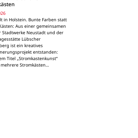
kästen
026
 in Holstein. Bunte Farben statt
Kästen: Aus einer gemeinsamen
r Stadtwerke Neustadt und der
agesstätte Lübscher
erg ist ein kreatives
nerungsprojekt entstanden:
em Titel „Stromkastenkunst“
 mehrere Stromkästen…