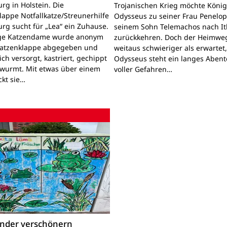
rg in Holstein. Die
Trojanischen Krieg möchte Köni
lappe Notfallkatze/Streunerhilfe
Odysseus zu seiner Frau Penelo
rg sucht für „Lea“ ein Zuhause.
seinem Sohn Telemachos nach I
nge Katzendame wurde anonym
zurückkehren. Doch der Heimwe
Katzenklappe abgegeben und
weitaus schwieriger als erwartet
lich versorgt, kastriert, gechippt
Odysseus steht ein langes Aben
wurmt. Mit etwas über einem
voller Gefahren…
ckt sie…
inder verschönern