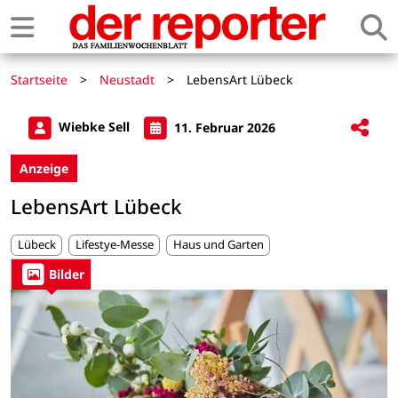
Startseite
>
Neustadt
>
LebensArt Lübeck
Wiebke Sell
11. Februar 2026
Anzeige
LebensArt Lübeck
Lübeck
Lifestye-Messe
Haus und Garten
Bilder