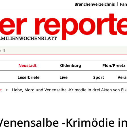
Branchenverzeichnis
Fam
Neustadt
Oldenburg
Plön/Preetz
Leserbriefe
Live
Sport
Vera
t
>
Liebe, Mord und Venensalbe -Krimödie in drei Akten von El
Venensalbe -Krimödie i