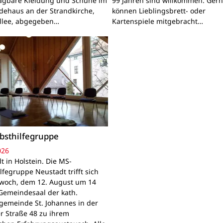
ragbare Kleidung und Schuhe im
99 Jahren sind willkommen. Ger
ehaus an der Strandkirche,
können Lieblingsbrett- oder
llee, abgegeben…
Kartenspiele mitgebracht…
bsthilfegruppe
026
t in Holstein. Die MS-
lfegruppe Neustadt trifft sich
woch, dem 12. August um 14
Gemeindesaal der kath.
gemeinde St. Johannes in der
r Straße 48 zu ihrem