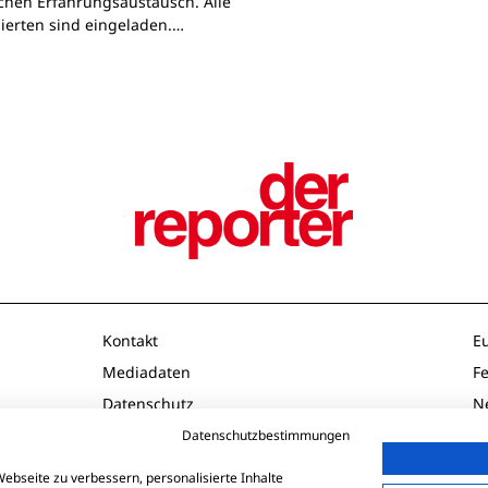
chen Erfahrungsaustausch. Alle
sierten sind eingeladen.…
Kontakt
E
Mediadaten
F
Datenschutz
N
Impressum
O
Datenschutzbestimmungen
AGB
P
ebseite zu verbessern, personalisierte Inhalte