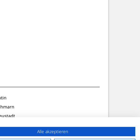
utin
ehmarn
eustadt
ldenburg
Alle akzeptieren
lön/Preetz