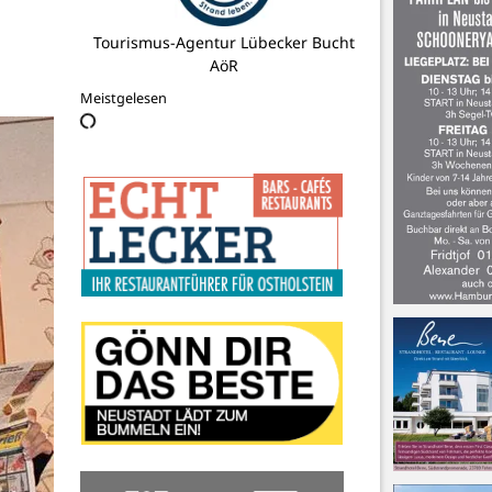
Wäschedienst Pätzold GmbH & Co. KG
Meistgelesen