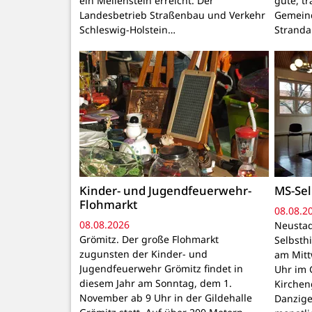
ein Meilenstein erreicht. Der
gute, t
Landesbetrieb Straßenbau und Verkehr
Gemeind
Schleswig-Holstein…
Stranda
Kinder- und Jugendfeuerwehr-
MS-Sel
Flohmarkt
08.08.2
08.08.2026
Neustad
Grömitz. Der große Flohmarkt
Selbsthi
zugunsten der Kinder- und
am Mitt
Jugendfeuerwehr Grömitz findet in
Uhr im 
diesem Jahr am Sonntag, dem 1.
Kirchen
November ab 9 Uhr in der Gildehalle
Danzige