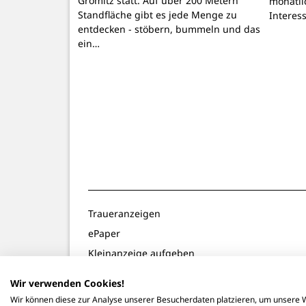
Grömitz statt. Auf über 200 Metern
monatli
Standfläche gibt es jede Menge zu
Interes
entdecken - stöbern, bummeln und das
ein…
Traueranzeigen
ePaper
Kleinanzeige aufgeben
Gewinnspiele
Wir verwenden Cookies!
Notdienste
Wir können diese zur Analyse unserer Besucherdaten platzieren, um unsere W