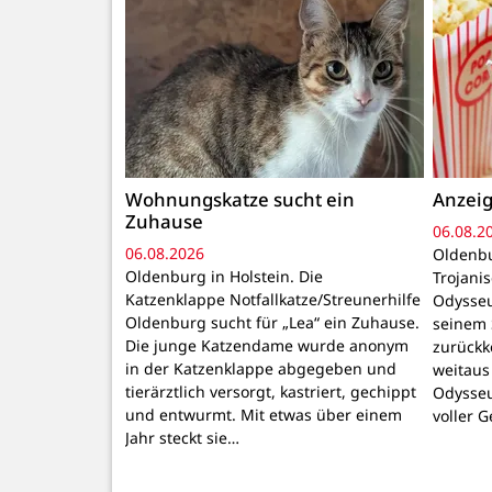
Wohnungskatze sucht ein
Anzeig
Zuhause
06.08.2
06.08.2026
Oldenbu
Oldenburg in Holstein. Die
Trojani
Katzenklappe Notfallkatze/Streunerhilfe
Odysseu
Oldenburg sucht für „Lea“ ein Zuhause.
seinem 
Die junge Katzendame wurde anonym
zurückk
in der Katzenklappe abgegeben und
weitaus
tierärztlich versorgt, kastriert, gechippt
Odysseu
und entwurmt. Mit etwas über einem
voller 
Jahr steckt sie…