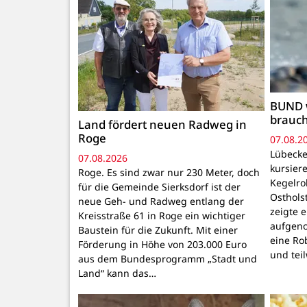
BUND 
brauc
Land fördert neuen Radweg in
Roge
07.08.2
Lübecke
07.08.2026
kursiere
Roge. Es sind zwar nur 230 Meter, doch
Kegelr
für die Gemeinde Sierksdorf ist der
Osthols
neue Geh- und Radweg entlang der
zeigte 
Kreisstraße 61 in Roge ein wichtiger
aufgeno
Baustein für die Zukunft. Mit einer
eine Ro
Förderung in Höhe von 203.000 Euro
und tei
aus dem Bundesprogramm „Stadt und
Land“ kann das…