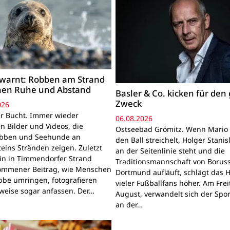
warnt: Robben am Strand
hen Ruhe und Abstand
Basler & Co. kicken für den
Zweck
026
r Bucht. Immer wieder
06.08.2026
n Bilder und Videos, die
Ostseebad Grömitz. Wenn Mario 
obben und Seehunde an
den Ball streichelt, Holger Stanis
teins Stränden zeigen. Zuletzt
an der Seitenlinie steht und die
ein in Timmendorfer Strand
Traditionsmannschaft von Boruss
mmener Beitrag, wie Menschen
Dortmund aufläuft, schlägt das 
bbe umringen, fotografieren
vieler Fußballfans höher. Am Frei
lweise sogar anfassen. Der…
August, verwandelt sich der Spor
an der…