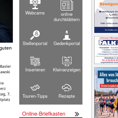
Webcams
online
durchblättern
Stellenportal
Gedenkportal
 guten
Basler
Inserieren
Kleinanzeigen
lawski
ia
Herz
tag, 7.
Touren-Tipps
Rezepte
tplatz
Online-Briefkasten