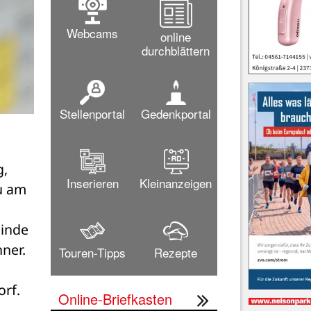
Webcams
online
durchblättern
Stellenportal
Gedenkportal
, 
Inserieren
Kleinanzeigen
u am 
inde 
er. 
Touren-Tipps
Rezepte
rf. 
Online-Briefkasten