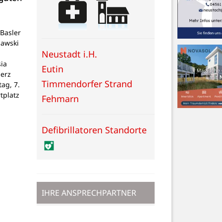
Basler
lawski
Neustadt i.H.
ia
Eutin
Herz
Timmendorfer Strand
tag, 7.
tplatz
Fehmarn
Defibrillatoren Standorte
IHRE ANSPRECHPARTNER