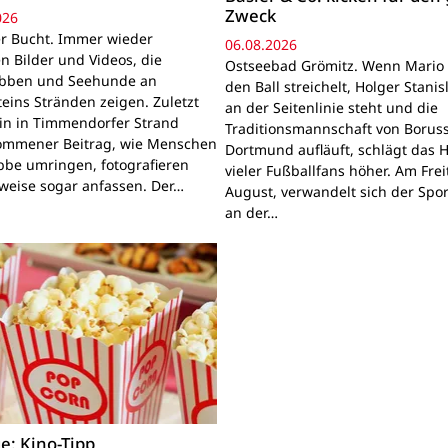
Zweck
026
r Bucht. Immer wieder
06.08.2026
n Bilder und Videos, die
Ostseebad Grömitz. Wenn Mario 
obben und Seehunde an
den Ball streichelt, Holger Stanis
teins Stränden zeigen. Zuletzt
an der Seitenlinie steht und die
ein in Timmendorfer Strand
Traditionsmannschaft von Boruss
mmener Beitrag, wie Menschen
Dortmund aufläuft, schlägt das 
bbe umringen, fotografieren
vieler Fußballfans höher. Am Frei
lweise sogar anfassen. Der…
August, verwandelt sich der Spor
an der…
e: Kino-Tipp