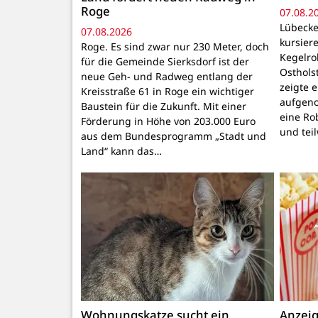
Roge
07.08.2
Lübecke
07.08.2026
kursiere
Roge. Es sind zwar nur 230 Meter, doch
Kegelr
für die Gemeinde Sierksdorf ist der
Osthols
neue Geh- und Radweg entlang der
zeigte 
Kreisstraße 61 in Roge ein wichtiger
aufgeno
Baustein für die Zukunft. Mit einer
eine Ro
Förderung in Höhe von 203.000 Euro
und tei
aus dem Bundesprogramm „Stadt und
Land“ kann das…
Wohnungskatze sucht ein
Anzeig