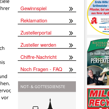
iele 
Gewinnspiel
hrer 
Reklamation
Zustellerportal
Zusteller werden
ch 
Chiffre-Nachricht
is 
Noch Fragen - FAQ
und 
hen. 
NOT- & GOTTESDIENSTE
vor, 
vor 