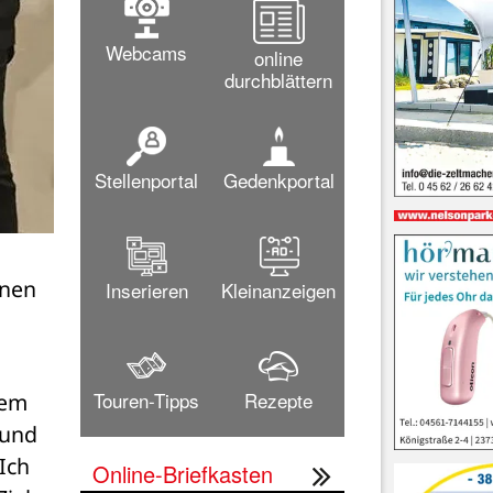
Webcams
online
durchblättern
Stellenportal
Gedenkportal
nen 
Inserieren
Kleinanzeigen
Touren-Tipps
Rezepte
em 
und 
ch 
Online-Briefkasten