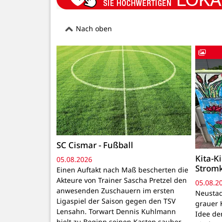
Nach oben
SC Cismar - Fußball
Kita-K
05.08.2026
Strom
Einen Auftakt nach Maß bescherten die
Akteure von Trainer Sascha Pretzel den
05.08.2
anwesenden Zuschauern im ersten
Neustadt
Ligaspiel der Saison gegen den TSV
grauer 
Lensahn. Torwart Dennis Kuhlmann
Idee de
hielt zu Beginn seinen Kasten sauber,