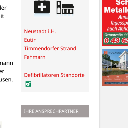
er 
t 
 
Neustadt i.H.
Eutin
Timmendorfer Strand
Fehmarn
mann 
r 
Defibrillatoren Standorte
sen. 
IHRE ANSPRECHPARTNER