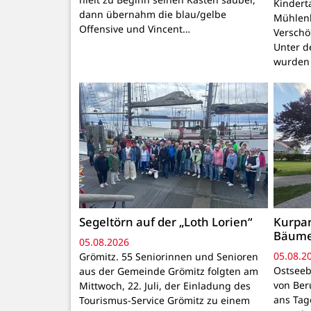
Kindert
dann übernahm die blau/gelbe
Mühlenb
Offensive und Vincent…
Verschö
Unter d
wurden
Segeltörn auf der „Loth Lorien“
Kurpar
Bäum
05.08.2026
05.08.2
Grömitz. 55 Seniorinnen und Senioren
Ostseeb
aus der Gemeinde Grömitz folgten am
von Ber
Mittwoch, 22. Juli, der Einladung des
ans Tage
Tourismus-Service Grömitz zu einem