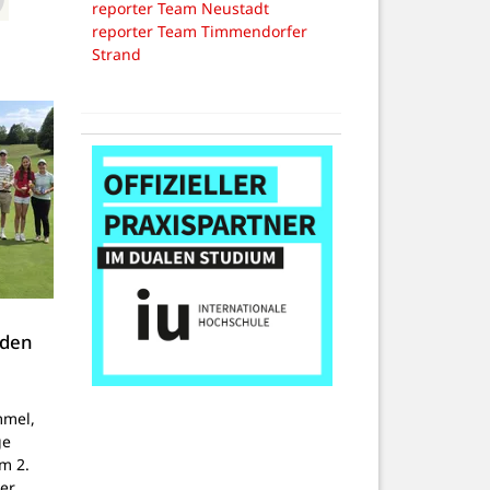
reporter Team Neustadt
reporter Team Timmendorfer
Strand
 den
mmel,
ge
um 2.
er