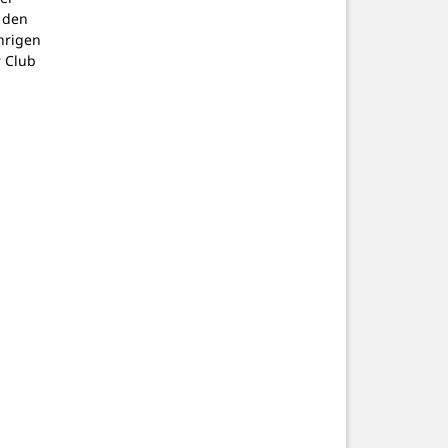
 den
hrigen
 Club