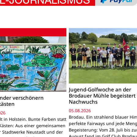
Jugend-Golfwoche an der
Brodauer Mühle begeistert
inder verschönern
Nachwuchs
kästen
05.08.2026
026
Brodau. Ein strahlend blauer Hi
 in Holstein. Bunte Farben statt
perfekte Fairways und jede Men
Kästen: Aus einer gemeinsamen
Begeisterung: Vom 28. Juli bis z
r Stadtwerke Neustadt und der
August fand im Golf Club Brodau