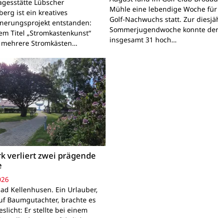
agesstätte Lübscher
Mühle eine lebendige Woche für
erg ist ein kreatives
Golf-Nachwuchs statt. Zur diesjä
nerungsprojekt entstanden:
Sommerjugendwoche konnte der
em Titel „Stromkastenkunst“
insgesamt 31 hoch…
 mehrere Stromkästen…
k verliert zwei prägende
e
026
ad Kellenhusen. Ein Urlauber,
uf Baumgutachter, brachte es
slicht: Er stellte bei einem