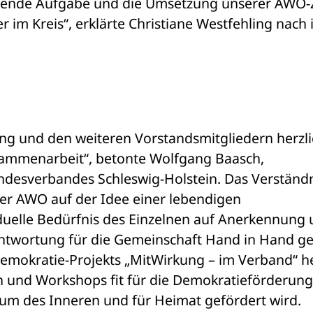
iegende Aufgabe und die Umsetzung unserer AWO-Z
im Kreis“, erklärte Christiane Westfehling nach i
ing und den weiteren Vorstandsmitgliedern herzli
sammenarbeit“, betonte Wolfgang Baasch, 
desverbandes Schleswig-Holstein. Das Verständn
der AWO auf der Idee einer lebendigen 
iduelle Bedürfnis des Einzelnen auf Anerkennung 
antwortung für die Gemeinschaft Hand in Hand ge
mokratie-Projekts „MitWirkung – im Verband“ her
 und Workshops fit für die Demokratieförderung 
m des Inneren und für Heimat gefördert wird.