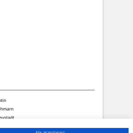
utin
ehmarn
eustadt
ldenburg
Alle akzeptieren