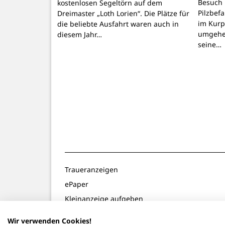
Besuch 
kostenlosen Segeltörn auf dem
Pilzbef
Dreimaster „Loth Lorien“. Die Plätze für
im Kurpa
die beliebte Ausfahrt waren auch in
umgehen
diesem Jahr…
seine…
Traueranzeigen
ePaper
Kleinanzeige aufgeben
Gewinnspiele
Wir verwenden Cookies!