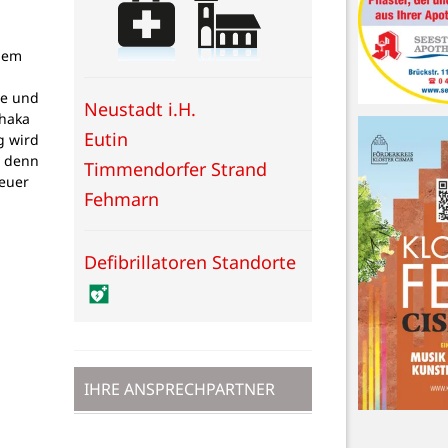
dem
g
pe und
Neustadt i.H.
thaka
Eutin
g wird
, denn
Timmendorfer Strand
teuer
Fehmarn
Defibrillatoren Standorte
IHRE ANSPRECHPARTNER