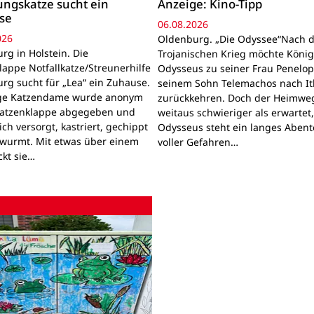
ngskatze sucht ein
Anzeige: Kino-Tipp
se
06.08.2026
026
Oldenburg. „Die Odyssee“Nach 
rg in Holstein. Die
Trojanischen Krieg möchte Köni
lappe Notfallkatze/Streunerhilfe
Odysseus zu seiner Frau Penelo
rg sucht für „Lea“ ein Zuhause.
seinem Sohn Telemachos nach I
nge Katzendame wurde anonym
zurückkehren. Doch der Heimwe
Katzenklappe abgegeben und
weitaus schwieriger als erwartet
lich versorgt, kastriert, gechippt
Odysseus steht ein langes Aben
wurmt. Mit etwas über einem
voller Gefahren…
ckt sie…