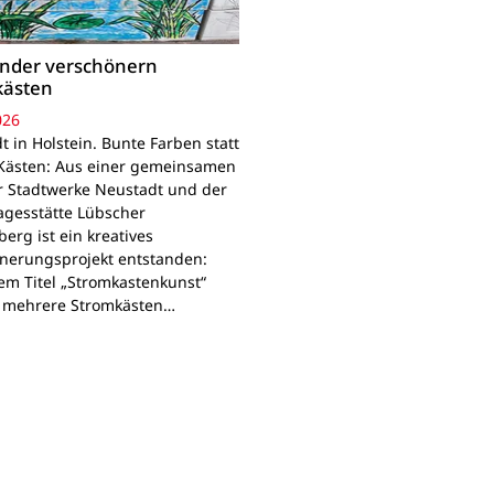
inder verschönern
kästen
026
 in Holstein. Bunte Farben statt
Kästen: Aus einer gemeinsamen
r Stadtwerke Neustadt und der
agesstätte Lübscher
erg ist ein kreatives
nerungsprojekt entstanden:
em Titel „Stromkastenkunst“
 mehrere Stromkästen…