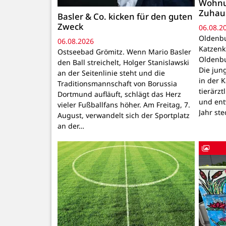
Wohnu
Zuhau
Basler & Co. kicken für den guten
Zweck
06.08.2
Oldenbu
06.08.2026
Katzenk
Ostseebad Grömitz. Wenn Mario Basler
Oldenbu
den Ball streichelt, Holger Stanislawski
Die ju
an der Seitenlinie steht und die
in der 
Traditionsmannschaft von Borussia
tierärzt
Dortmund aufläuft, schlägt das Herz
und ent
vieler Fußballfans höher. Am Freitag, 7.
Jahr ste
August, verwandelt sich der Sportplatz
an der…