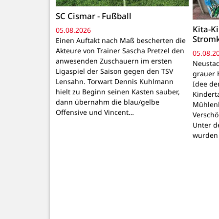
SC Cismar - Fußball
Kita-K
05.08.2026
Strom
Einen Auftakt nach Maß bescherten die
Akteure von Trainer Sascha Pretzel den
05.08.2
anwesenden Zuschauern im ersten
Neustadt
Ligaspiel der Saison gegen den TSV
grauer 
Lensahn. Torwart Dennis Kuhlmann
Idee de
hielt zu Beginn seinen Kasten sauber,
Kindert
dann übernahm die blau/gelbe
Mühlenb
Offensive und Vincent…
Verschö
Unter d
wurden