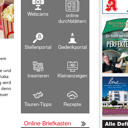
Webcams
online
durchblättern
Stellenportal
Gedenkportal
dem
g
pe und
Inserieren
Kleinanzeigen
thaka
g wird
, denn
teuer
Touren-Tipps
Rezepte
Online-Briefkasten