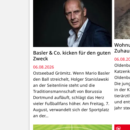
Wohnu
Zuhau
Basler & Co. kicken für den guten
Zweck
06.08.2
Oldenbu
06.08.2026
Katzenk
Ostseebad Grömitz. Wenn Mario Basler
Oldenbu
den Ball streichelt, Holger Stanislawski
Die ju
an der Seitenlinie steht und die
in der 
Traditionsmannschaft von Borussia
tierärzt
Dortmund aufläuft, schlägt das Herz
und ent
vieler Fußballfans höher. Am Freitag, 7.
Jahr ste
August, verwandelt sich der Sportplatz
an der…