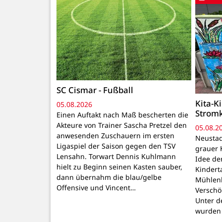
SC Cismar - Fußball
Kita-K
05.08.2026
Strom
Einen Auftakt nach Maß bescherten die
Akteure von Trainer Sascha Pretzel den
05.08.2
anwesenden Zuschauern im ersten
Neustadt
Ligaspiel der Saison gegen den TSV
grauer 
Lensahn. Torwart Dennis Kuhlmann
Idee de
hielt zu Beginn seinen Kasten sauber,
Kindert
dann übernahm die blau/gelbe
Mühlenb
Offensive und Vincent…
Verschö
Unter d
wurden