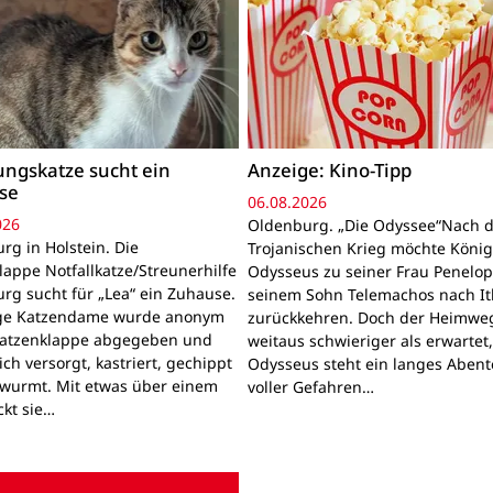
ngskatze sucht ein
Anzeige: Kino-Tipp
se
06.08.2026
026
Oldenburg. „Die Odyssee“Nach 
rg in Holstein. Die
Trojanischen Krieg möchte Köni
lappe Notfallkatze/Streunerhilfe
Odysseus zu seiner Frau Penelo
rg sucht für „Lea“ ein Zuhause.
seinem Sohn Telemachos nach I
nge Katzendame wurde anonym
zurückkehren. Doch der Heimwe
Katzenklappe abgegeben und
weitaus schwieriger als erwartet
lich versorgt, kastriert, gechippt
Odysseus steht ein langes Aben
wurmt. Mit etwas über einem
voller Gefahren…
ckt sie…