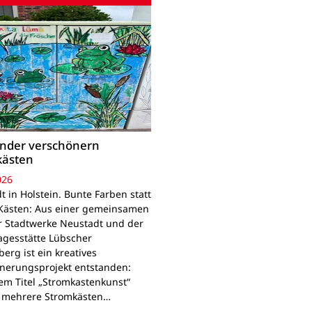
inder verschönern
kästen
026
 in Holstein. Bunte Farben statt
Kästen: Aus einer gemeinsamen
r Stadtwerke Neustadt und der
agesstätte Lübscher
erg ist ein kreatives
nerungsprojekt entstanden:
em Titel „Stromkastenkunst“
 mehrere Stromkästen…