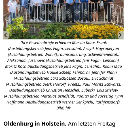
in
Ihre Gesellenbriefe erhielten Marvin Klaus Frank
A
m
(Ausbildungsbetrieb Jens Fagin, Lensahn), Arayik Hayrapetyan
(Ausbildungsbetrieb Wohn(t)raumsanierung, Schwentienental),
Aleksandar Jusenovic (Ausbildungsbetrieb Jens Fagin, Lensahn),
p
Moritz Koch (Ausbildungsbetrieb Jens Fagin, Lensahn), Robin Mau
l
(Ausbildungsbetrieb Hauke Scheef, Fehmarn), Jennifer Plähn
(Ausbildungsbetrieb Lars Schlösser, Bosau), Eric Schmidt
(Ausbildungsbetrieb Dierk Holtorf, Preetz), Paul Moritz Schwartz,
(Ausbildungsbetrieb Christian Henschel, Lübeck), Lois Stielow
(Ausbildungsbetrieb Matthias Bendfeldt, Pönitz) und vorzeitig Fynn
Hoffmann (Ausbildungsbetrieb Werner Senkpiehl, Rathjensdorf).
Bild: hfr
Oldenburg in Holstein.
 Am letzten Freitag 