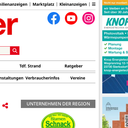
ilienanzeigen
Marktplatz
Kleinanzeigen
Tdf. Strand
Ratgeber
nstaltungen
Verbraucherinfos
Vereine
UNTERNEHMEN DER REGION