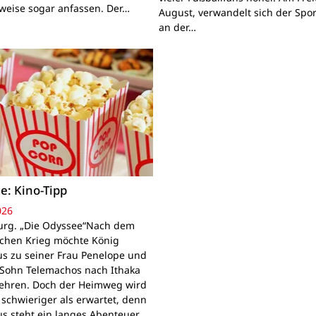
lweise sogar anfassen. Der…
August, verwandelt sich der Spor
an der…
e: Kino-Tipp
026
rg. „Die Odyssee“Nach dem
schen Krieg möchte König
s zu seiner Frau Penelope und
Sohn Telemachos nach Ithaka
ehren. Doch der Heimweg wird
 schwieriger als erwartet, denn
s steht ein langes Abenteuer