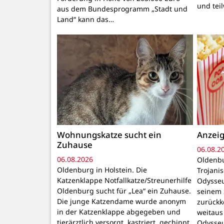
und tei
aus dem Bundesprogramm „Stadt und
Land“ kann das…
Wohnungskatze sucht ein
Anzeig
Zuhause
06.08.2
06.08.2026
Oldenbu
Oldenburg in Holstein. Die
Trojani
Katzenklappe Notfallkatze/Streunerhilfe
Odysseu
Oldenburg sucht für „Lea“ ein Zuhause.
seinem 
Die junge Katzendame wurde anonym
zurückk
in der Katzenklappe abgegeben und
weitaus
tierärztlich versorgt, kastriert, gechippt
Odysseu