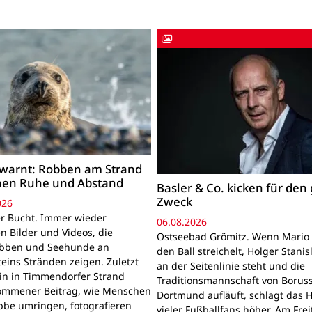
warnt: Robben am Strand
hen Ruhe und Abstand
Basler & Co. kicken für den
Zweck
026
r Bucht. Immer wieder
06.08.2026
n Bilder und Videos, die
Ostseebad Grömitz. Wenn Mario 
obben und Seehunde an
den Ball streichelt, Holger Stanis
teins Stränden zeigen. Zuletzt
an der Seitenlinie steht und die
ein in Timmendorfer Strand
Traditionsmannschaft von Boruss
mmener Beitrag, wie Menschen
Dortmund aufläuft, schlägt das 
bbe umringen, fotografieren
vieler Fußballfans höher. Am Frei