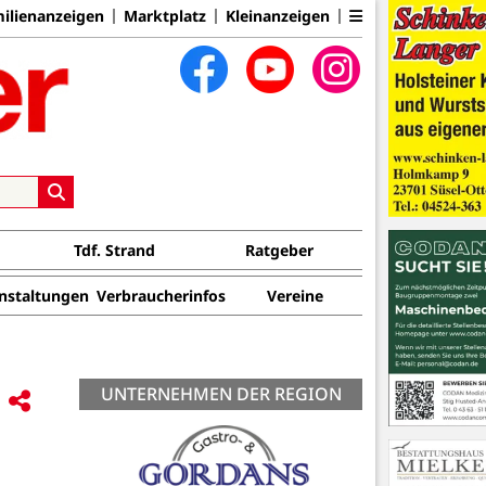
ilienanzeigen
Marktplatz
Kleinanzeigen
Tdf. Strand
Ratgeber
nstaltungen
Verbraucherinfos
Vereine
UNTERNEHMEN DER REGION