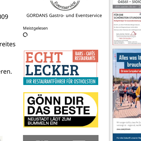
Förderkreis Kinderzentrum
09 
Pelzerhaken e.V.
Meistgelesen
eites 
en. 