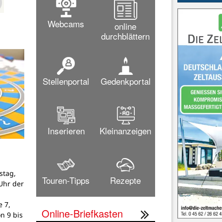
Webcams
online
durchblättern
Stellenportal
Gedenkportal
Inserieren
Kleinanzeigen
stag,
Touren-Tipps
Rezepte
Uhr der
 7,
Online-Briefkasten
on 9 bis