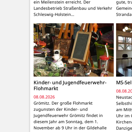
ein Meilenstein erreicht. Der
gute, t
Landesbetrieb Straßenbau und Verkehr
Gemeind
Schleswig-Holstein…
Stranda
Kinder- und Jugendfeuerwehr-
MS-Sel
Flohmarkt
08.08.2
08.08.2026
Neustad
Grömitz. Der große Flohmarkt
Selbsthi
zugunsten der Kinder- und
am Mitt
Jugendfeuerwehr Grömitz findet in
Uhr im 
diesem Jahr am Sonntag, dem 1.
Kirchen
November ab 9 Uhr in der Gildehalle
Danzige