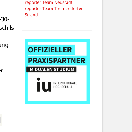
reporter Team Neustadt
reporter Team Timmendorfer
Strand
-30-
chils 
ng 
r 