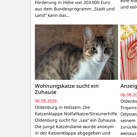
eine Ro
Förderung in Höhe von 203.000 Euro
und tei
aus dem Bundesprogramm „Stadt und
Land“ kann das…
Wohnungskatze sucht ein
Anzeig
Zuhause
06.08.2
06.08.2026
Oldenbu
Oldenburg in Holstein. Die
Trojani
Katzenklappe Notfallkatze/Streunerhilfe
Odysseu
Oldenburg sucht für „Lea“ ein Zuhause.
seinem 
Die junge Katzendame wurde anonym
zurückk
in der Katzenklappe abgegeben und
weitaus