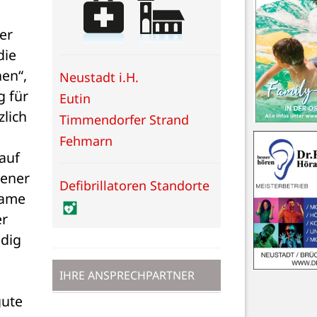
r 
ie 
en“, 
Neustadt i.H.
 für 
Eutin
lich 
Timmendorfer Strand
Fehmarn
uf 
ener 
Defibrillatoren Standorte
ame 
r 
dig 
IHRE ANSPRECHPARTNER
ute 