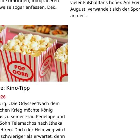
bbe umringen, fotografieren
vieler Fußballfans höher. Am Frei
lweise sogar anfassen. Der…
August, verwandelt sich der Spor
an der…
e: Kino-Tipp
026
rg. „Die Odyssee“Nach dem
schen Krieg möchte König
s zu seiner Frau Penelope und
Sohn Telemachos nach Ithaka
ehren. Doch der Heimweg wird
 schwieriger als erwartet, denn