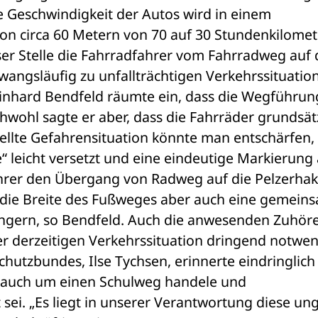
ie Geschwindigkeit der Autos wird in einem 
von circa 60 Metern von 70 auf 30 Stundenkilomete
ser Stelle die Fahrradfahrer vom Fahrradweg auf d
angsläufig zu unfallträchtigen Verkehrssituation
inhard Bendfeld räumte ein, dass die Wegführung
hwohl sagte er aber, dass die Fahrräder grundsätz
ellte Gefahrensituation könnte man entschärfen, 
leicht versetzt und eine eindeutige Markierung a
ahrer den Übergang von Radweg auf die Pelzerhak
 die Breite des Fußweges aber auch eine gemeins
gern, so Bendfeld. Auch die anwesenden Zuhöre
r derzeitigen Verkehrssituation dringend notwen
chutzbundes, Ilse Tychsen, erinnerte eindringlich 
ße auch um einen Schulweg handele und 
 sei. „Es liegt in unserer Verantwortung diese ung