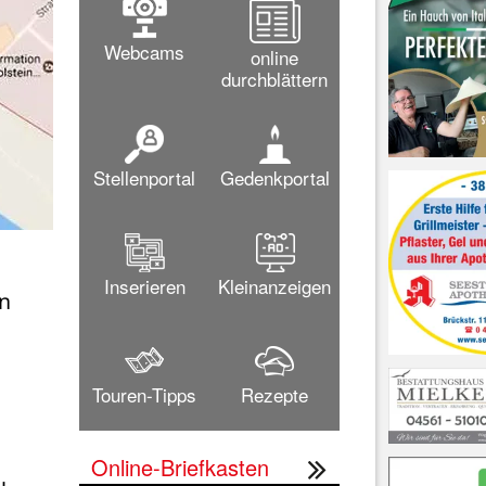
Webcams
online
durchblättern
Stellenportal
Gedenkportal
Ortseingang Pelzerhaken: Hinter dem blauen Schild
Inserieren
Kleinanzeigen
n 
Touren-Tipps
Rezepte
Online-Briefkasten