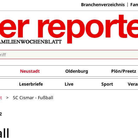
Branchenverzeichnis
Fam
Neustadt
Oldenburg
Plön/Preetz
Leserbriefe
Live
Sport
Vera
t
>
SC Cismar - Fußball
2
ll