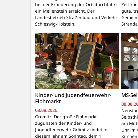
bei der Erneuerung der Ortsdurchfahrt
Zeit kö
ein Meilenstein erreicht. Der
gute, t
Landesbetrieb Straßenbau und Verkehr
Gemeind
Schleswig-Holstein…
Stranda
Kinder- und Jugendfeuerwehr-
MS-Sel
Flohmarkt
08.08.2
08.08.2026
Neustad
Grömitz. Der große Flohmarkt
Selbsthi
zugunsten der Kinder- und
am Mitt
Jugendfeuerwehr Grömitz findet in
Uhr im 
diesem Jahr am Sonntag, dem 1.
Kirchen