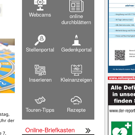
Webcams
online
durchblättern
Stellenportal
Gedenkportal
Inserieren
Kleinanzeigen
Touren-Tipps
Rezepte
stag,
Uhr der
Online-Briefkasten
 7,