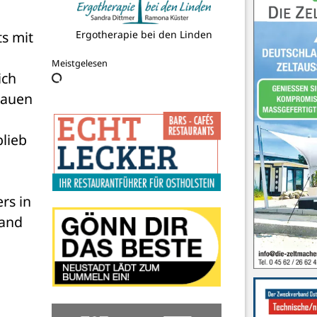
s mit 
Ergotherapie bei den Linden
Meistgelesen
ch 
auen 
lieb 
s in 
and 