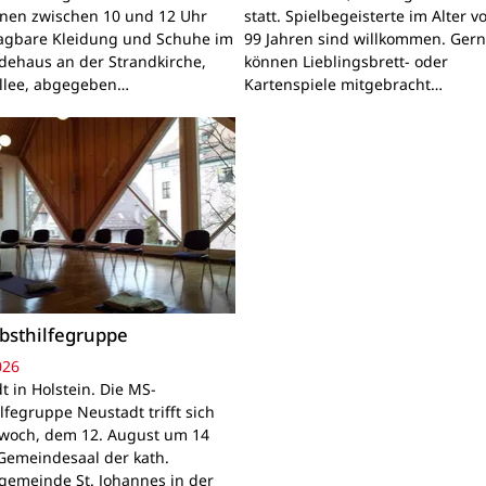
nnen zwischen 10 und 12 Uhr
statt. Spielbegeisterte im Alter v
ragbare Kleidung und Schuhe im
99 Jahren sind willkommen. Ger
ehaus an der Strandkirche,
können Lieblingsbrett- oder
llee, abgegeben…
Kartenspiele mitgebracht…
bsthilfegruppe
026
t in Holstein. Die MS-
lfegruppe Neustadt trifft sich
woch, dem 12. August um 14
Gemeindesaal der kath.
gemeinde St. Johannes in der