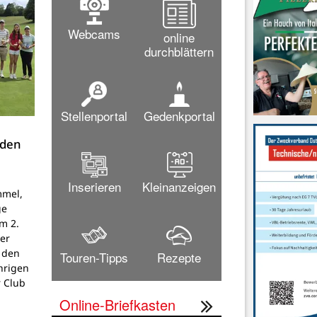
Webcams
online
durchblättern
Stellenportal
Gedenkportal
 den
Inserieren
Kleinanzeigen
mmel,
ge
um 2.
er
 den
Touren-Tipps
Rezepte
hrigen
 Club
Online-Briefkasten