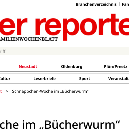
Branchenverzeichnis
Fam
Neustadt
Oldenburg
Plön/Preetz
Kultur
Leserbriefe
Sport
Veranstal
t
>
Schnäppchen-Woche im „Bücherwurm“
che im „Bücherwurm“