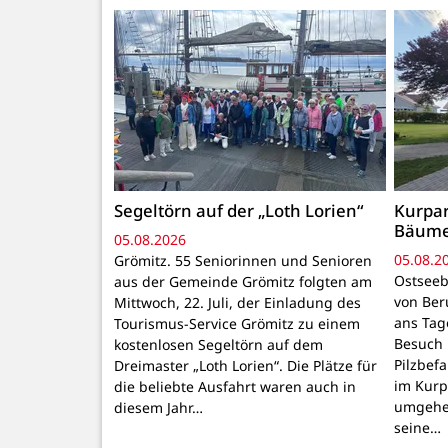
Segeltörn auf der „Loth Lorien“
Kurpar
Bäum
05.08.2026
05.08.2
Grömitz. 55 Seniorinnen und Senioren
Ostseeb
aus der Gemeinde Grömitz folgten am
von Ber
Mittwoch, 22. Juli, der Einladung des
ans Tage
Tourismus-Service Grömitz zu einem
Besuch 
kostenlosen Segeltörn auf dem
Pilzbef
Dreimaster „Loth Lorien“. Die Plätze für
im Kurpa
die beliebte Ausfahrt waren auch in
umgehen
diesem Jahr…
seine…