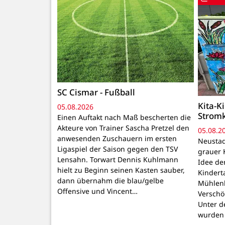
SC Cismar - Fußball
Kita-K
05.08.2026
Strom
Einen Auftakt nach Maß bescherten die
Akteure von Trainer Sascha Pretzel den
05.08.2
anwesenden Zuschauern im ersten
Neustadt
Ligaspiel der Saison gegen den TSV
grauer 
Lensahn. Torwart Dennis Kuhlmann
Idee de
hielt zu Beginn seinen Kasten sauber,
Kindert
dann übernahm die blau/gelbe
Mühlenb
Offensive und Vincent…
Verschö
Unter d
wurden