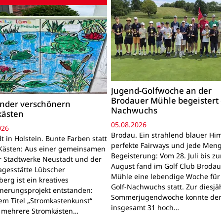
Jugend-Golfwoche an der
Brodauer Mühle begeistert
inder verschönern
Nachwuchs
kästen
05.08.2026
026
Brodau. Ein strahlend blauer Hi
 in Holstein. Bunte Farben statt
perfekte Fairways und jede Men
Kästen: Aus einer gemeinsamen
Begeisterung: Vom 28. Juli bis z
r Stadtwerke Neustadt und der
August fand im Golf Club Brodau
agesstätte Lübscher
Mühle eine lebendige Woche für
erg ist ein kreatives
Golf-Nachwuchs statt. Zur diesjä
nerungsprojekt entstanden:
Sommerjugendwoche konnte der
em Titel „Stromkastenkunst“
insgesamt 31 hoch…
 mehrere Stromkästen…