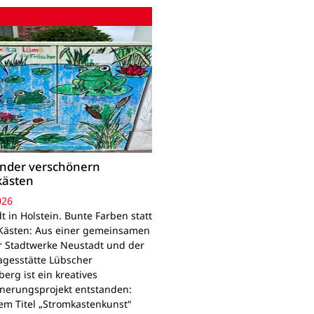
inder verschönern
kästen
026
 in Holstein. Bunte Farben statt
Kästen: Aus einer gemeinsamen
r Stadtwerke Neustadt und der
agesstätte Lübscher
erg ist ein kreatives
nerungsprojekt entstanden:
em Titel „Stromkastenkunst“