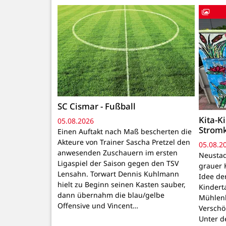
SC Cismar - Fußball
Kita-K
05.08.2026
Strom
Einen Auftakt nach Maß bescherten die
Akteure von Trainer Sascha Pretzel den
05.08.2
anwesenden Zuschauern im ersten
Neustadt
Ligaspiel der Saison gegen den TSV
grauer 
Lensahn. Torwart Dennis Kuhlmann
Idee de
hielt zu Beginn seinen Kasten sauber,
Kindert
dann übernahm die blau/gelbe
Mühlenb
Offensive und Vincent…
Verschö
Unter d