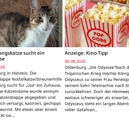
ngskatze sucht ein
Anzeige: Kino-Tipp
se
06.08.2026
026
Oldenburg. „Die Odyssee“Nach 
rg in Holstein. Die
Trojanischen Krieg möchte Köni
lappe Notfallkatze/Streunerhilfe
Odysseus zu seiner Frau Penelo
rg sucht für „Lea“ ein Zuhause.
seinem Sohn Telemachos nach I
nge Katzendame wurde anonym
zurückkehren. Doch der Heimwe
Katzenklappe abgegeben und
weitaus schwieriger als erwartet
lich versorgt, kastriert, gechippt
Odysseus steht ein langes Aben
wurmt. Mit etwas über einem
voller Gefahren…
ckt sie…