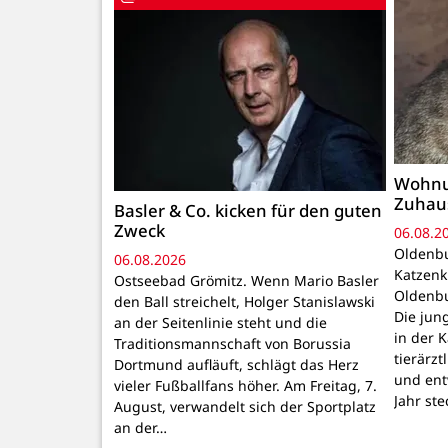
Wohnu
Zuhau
Basler & Co. kicken für den guten
Zweck
06.08.2
Oldenbu
06.08.2026
Katzenk
Ostseebad Grömitz. Wenn Mario Basler
Oldenbu
den Ball streichelt, Holger Stanislawski
Die ju
an der Seitenlinie steht und die
in der 
Traditionsmannschaft von Borussia
tierärzt
Dortmund aufläuft, schlägt das Herz
und ent
vieler Fußballfans höher. Am Freitag, 7.
Jahr ste
August, verwandelt sich der Sportplatz
an der…