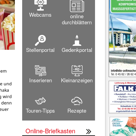
Webcams
online
durchblättern
Stellenportal
Gedenkportal
dem
g
Inserieren
Kleinanzeigen
pe und
thaka
g wird
, denn
teuer
Touren-Tipps
Rezepte
Online-Briefkasten