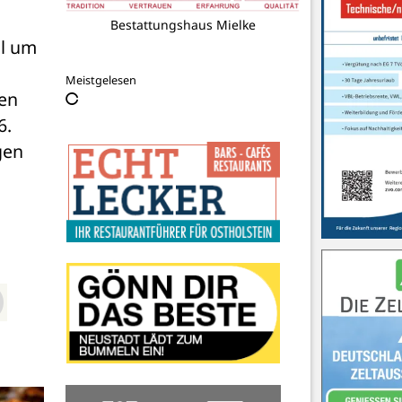
Bestattungshaus Mielke
l um 
Meistgelesen
n 
. 
en 