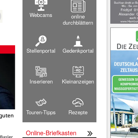
Webcams
online
durchblättern
Stellenportal
Gedenkportal
Inserieren
Kleinanzeigen
Touren-Tipps
Rezepte
 guten
Online-Briefkasten
Basler