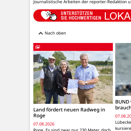
Journalistische Arbeiten der reporter-Redaktion 
Nach oben
BUND 
brauc
Land fördert neuen Radweg in
Roge
07.08.2
Lübecke
07.08.2026
kursiere
Roge. Es sind zwar nur 230 Meter, doch