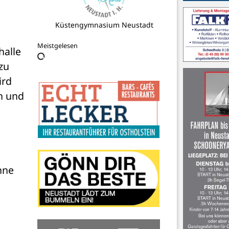
Küstengymnasium Neustadt
Meistgelesen
alle 
u 
rd 
 und 
ne 