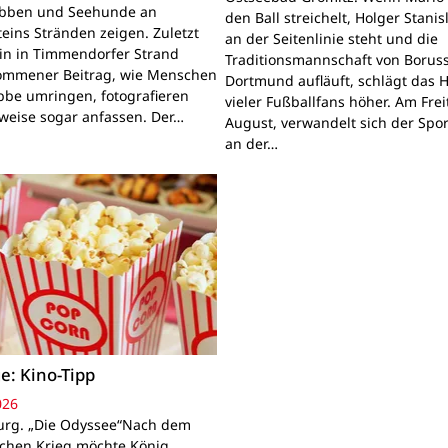
obben und Seehunde an
den Ball streichelt, Holger Stanis
teins Stränden zeigen. Zuletzt
an der Seitenlinie steht und die
ein in Timmendorfer Strand
Traditionsmannschaft von Boruss
mmener Beitrag, wie Menschen
Dortmund aufläuft, schlägt das 
bbe umringen, fotografieren
vieler Fußballfans höher. Am Frei
lweise sogar anfassen. Der…
August, verwandelt sich der Spor
an der…
e: Kino-Tipp
026
rg. „Die Odyssee“Nach dem
schen Krieg möchte König