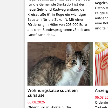
Kegelr
für die Gemeinde Sierksdorf ist der
Osthols
neue Geh- und Radweg entlang der
zeigte 
Kreisstraße 61 in Roge ein wichtiger
aufgeno
Baustein für die Zukunft. Mit einer
eine Ro
Förderung in Höhe von 203.000 Euro
und tei
aus dem Bundesprogramm „Stadt und
Land“ kann das…
Wohnungskatze sucht ein
Anzeig
Zuhause
06.08.2
06.08.2026
Oldenbu
Oldenburg in Holstein. Die
Trojani