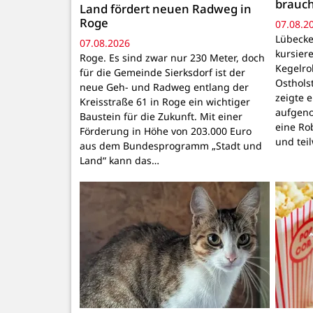
brauc
Land fördert neuen Radweg in
Roge
07.08.2
Lübecke
07.08.2026
kursiere
Roge. Es sind zwar nur 230 Meter, doch
Kegelr
für die Gemeinde Sierksdorf ist der
Osthols
neue Geh- und Radweg entlang der
zeigte 
Kreisstraße 61 in Roge ein wichtiger
aufgeno
Baustein für die Zukunft. Mit einer
eine Ro
Förderung in Höhe von 203.000 Euro
und tei
aus dem Bundesprogramm „Stadt und
Land“ kann das…