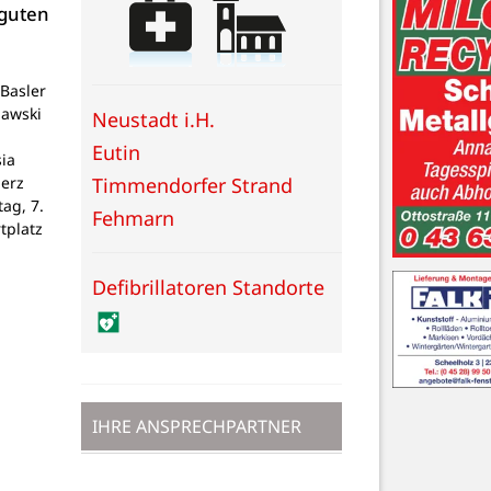
 guten
Basler
lawski
Neustadt i.H.
Eutin
ia
Timmendorfer Strand
Herz
tag, 7.
Fehmarn
tplatz
Defibrillatoren Standorte
IHRE ANSPRECHPARTNER