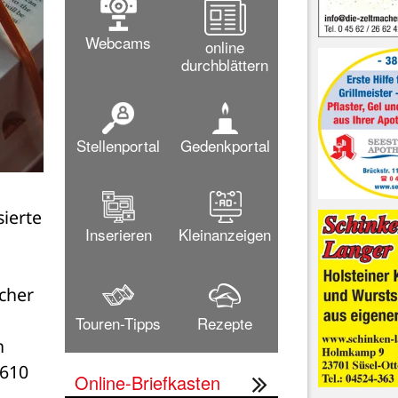
Webcams
online
durchblättern
Stellenportal
Gedenkportal
ierte 
Inserieren
Kleinanzeigen
her 
Touren-Tipps
Rezepte
 
610 
Online-Briefkasten