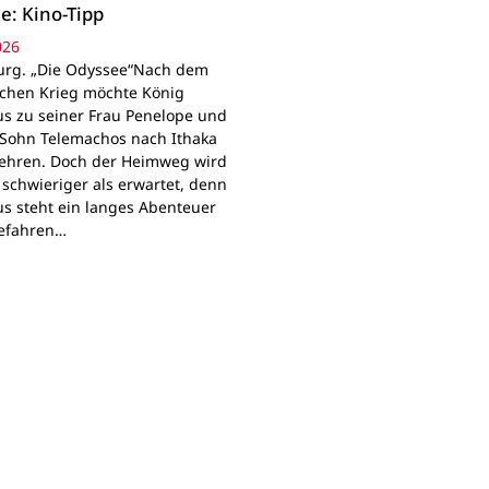
e: Kino-Tipp
026
rg. „Die Odyssee“Nach dem
schen Krieg möchte König
s zu seiner Frau Penelope und
Sohn Telemachos nach Ithaka
ehren. Doch der Heimweg wird
 schwieriger als erwartet, denn
s steht ein langes Abenteuer
Gefahren…