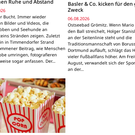
hen Ruhe und Abstand
Basler & Co. kicken für den
Zweck
026
r Bucht. Immer wieder
06.08.2026
n Bilder und Videos, die
Ostseebad Grömitz. Wenn Mario 
obben und Seehunde an
den Ball streichelt, Holger Stanis
teins Stränden zeigen. Zuletzt
an der Seitenlinie steht und die
ein in Timmendorfer Strand
Traditionsmannschaft von Boruss
mmener Beitrag, wie Menschen
Dortmund aufläuft, schlägt das 
bbe umringen, fotografieren
vieler Fußballfans höher. Am Frei
lweise sogar anfassen. Der…
August, verwandelt sich der Spor
an der…