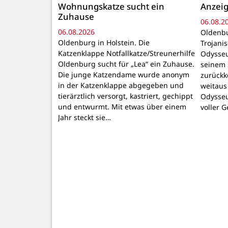
Wohnungskatze sucht ein
Anzeig
Zuhause
06.08.2
06.08.2026
Oldenbu
Oldenburg in Holstein. Die
Trojani
Katzenklappe Notfallkatze/Streunerhilfe
Odysseu
Oldenburg sucht für „Lea“ ein Zuhause.
seinem 
Die junge Katzendame wurde anonym
zurückk
in der Katzenklappe abgegeben und
weitaus
tierärztlich versorgt, kastriert, gechippt
Odysseu
und entwurmt. Mit etwas über einem
voller 
Jahr steckt sie…