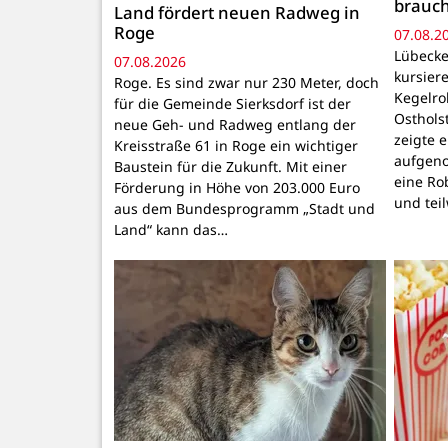
brauc
Land fördert neuen Radweg in
Roge
07.08.2
Lübecke
07.08.2026
kursiere
Roge. Es sind zwar nur 230 Meter, doch
Kegelr
für die Gemeinde Sierksdorf ist der
Osthols
neue Geh- und Radweg entlang der
zeigte 
Kreisstraße 61 in Roge ein wichtiger
aufgeno
Baustein für die Zukunft. Mit einer
eine Ro
Förderung in Höhe von 203.000 Euro
und tei
aus dem Bundesprogramm „Stadt und
Land“ kann das…