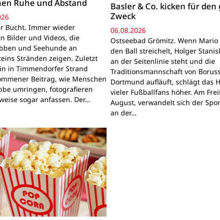
hen Ruhe und Abstand
Basler & Co. kicken für den
Zweck
026
r Bucht. Immer wieder
06.08.2026
n Bilder und Videos, die
Ostseebad Grömitz. Wenn Mario 
obben und Seehunde an
den Ball streichelt, Holger Stanis
teins Stränden zeigen. Zuletzt
an der Seitenlinie steht und die
ein in Timmendorfer Strand
Traditionsmannschaft von Boruss
mmener Beitrag, wie Menschen
Dortmund aufläuft, schlägt das 
bbe umringen, fotografieren
vieler Fußballfans höher. Am Frei
lweise sogar anfassen. Der…
August, verwandelt sich der Spor
an der…