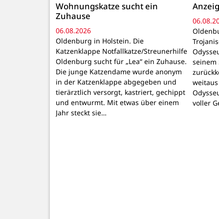
Wohnungskatze sucht ein
Anzeig
Zuhause
06.08.2
06.08.2026
Oldenbu
Oldenburg in Holstein. Die
Trojani
Katzenklappe Notfallkatze/Streunerhilfe
Odysseu
Oldenburg sucht für „Lea“ ein Zuhause.
seinem 
Die junge Katzendame wurde anonym
zurückk
in der Katzenklappe abgegeben und
weitaus
tierärztlich versorgt, kastriert, gechippt
Odysseu
und entwurmt. Mit etwas über einem
voller 
Jahr steckt sie…