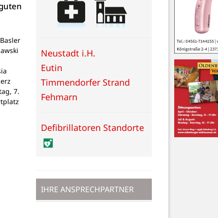
 guten
Basler
lawski
Neustadt i.H.
Eutin
ia
Timmendorfer Strand
Herz
tag, 7.
Fehmarn
tplatz
Defibrillatoren Standorte
IHRE ANSPRECHPARTNER