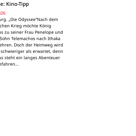
e: Kino-Tipp
026
rg. „Die Odyssee“Nach dem
schen Krieg möchte König
s zu seiner Frau Penelope und
Sohn Telemachos nach Ithaka
ehren. Doch der Heimweg wird
 schwieriger als erwartet, denn
s steht ein langes Abenteuer
Gefahren…