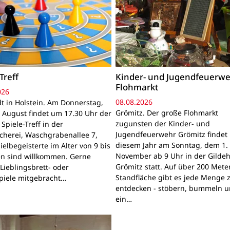
Treff
Kinder- und Jugendfeuerwe
Flohmarkt
026
08.08.2026
t in Holstein. Am Donnerstag,
Grömitz. Der große Flohmarkt
 August findet um 17.30 Uhr der
zugunsten der Kinder- und
Spiele-Treff in der
Jugendfeuerwehr Grömitz findet 
cherei, Waschgrabenallee 7,
diesem Jahr am Sonntag, dem 1.
pielbegeisterte im Alter von 9 bis
November ab 9 Uhr in der Gildeh
en sind willkommen. Gerne
Grömitz statt. Auf über 200 Mete
Lieblingsbrett- oder
Standfläche gibt es jede Menge 
piele mitgebracht…
entdecken - stöbern, bummeln u
ein…