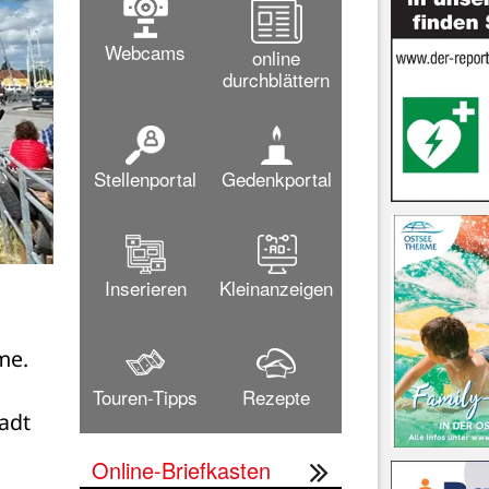
Webcams
online
durchblättern
Stellenportal
Gedenkportal
Das Herz der 
Inserieren
Kleinanzeigen
Bild: MARLIES
e. 
Touren-Tipps
Rezepte
adt 
Online-Briefkasten