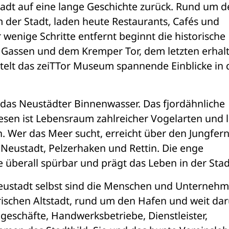
tadt auf eine lange Geschichte zurück. Rund um d
m der Stadt, laden heute Restaurants, Cafés und 
enige Schritte entfernt beginnt die historische 
n Gassen und dem Kremper Tor, dem letzten erhalt
telt das zeiTTor Museum spannende Einblicke in d
 das Neustädter Binnenwasser. Das fjordähnliche 
esen ist Lebensraum zahlreicher Vogelarten und l
 Wer das Meer sucht, erreicht über den Jungferns
eustadt, Pelzerhaken und Rettin. Die enge 
e überall spürbar und prägt das Leben in der Stad
eustadt selbst sind die Menschen und Unternehme
rischen Altstadt, rund um den Hafen und weit dar
eschäfte, Handwerksbetriebe, Dienstleister, 