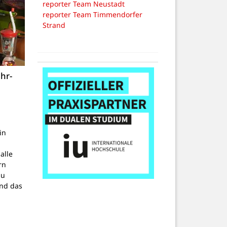
reporter Team Neustadt
reporter Team Timmendorfer
Strand
hr-
in
alle
rn
zu
nd das