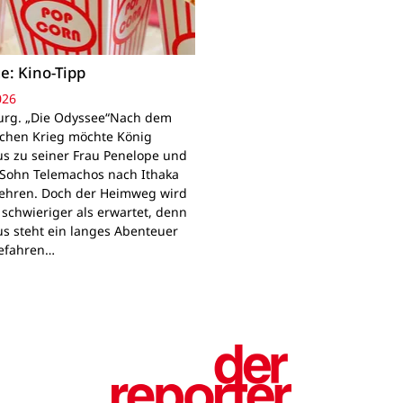
e: Kino-Tipp
026
rg. „Die Odyssee“Nach dem
schen Krieg möchte König
s zu seiner Frau Penelope und
Sohn Telemachos nach Ithaka
ehren. Doch der Heimweg wird
 schwieriger als erwartet, denn
s steht ein langes Abenteuer
Gefahren…