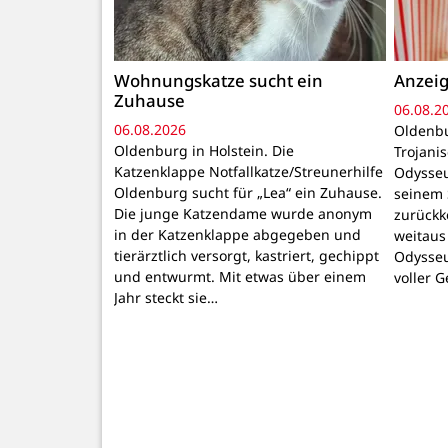
Wohnungskatze sucht ein
Anzeig
Zuhause
06.08.2
06.08.2026
Oldenbu
Oldenburg in Holstein. Die
Trojani
Katzenklappe Notfallkatze/Streunerhilfe
Odysseu
Oldenburg sucht für „Lea“ ein Zuhause.
seinem 
Die junge Katzendame wurde anonym
zurückk
in der Katzenklappe abgegeben und
weitaus
tierärztlich versorgt, kastriert, gechippt
Odysseu
und entwurmt. Mit etwas über einem
voller 
Jahr steckt sie…