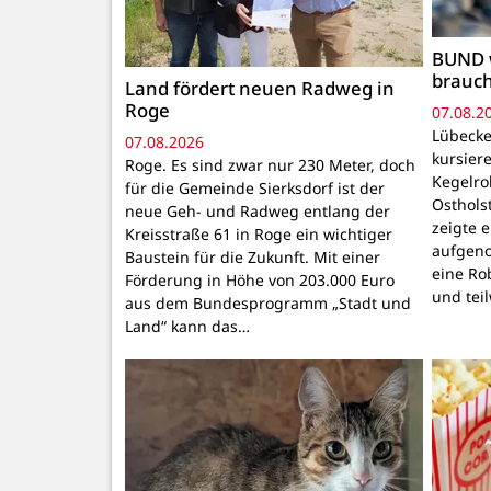
BUND 
brauc
Land fördert neuen Radweg in
Roge
07.08.2
Lübecke
07.08.2026
kursiere
Roge. Es sind zwar nur 230 Meter, doch
Kegelr
für die Gemeinde Sierksdorf ist der
Osthols
neue Geh- und Radweg entlang der
zeigte 
Kreisstraße 61 in Roge ein wichtiger
aufgeno
Baustein für die Zukunft. Mit einer
eine Ro
Förderung in Höhe von 203.000 Euro
und tei
aus dem Bundesprogramm „Stadt und
Land“ kann das…