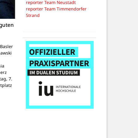
reporter Team Neustadt
reporter Team Timmendorfer
Strand
 guten
Basler
lawski
ia
Herz
tag, 7.
tplatz