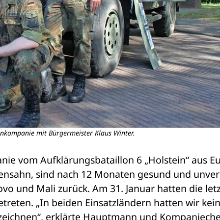
enkompanie mit Bürgermeister Klaus Winter.
nie vom Aufklärungsbataillon 6 „Holstein“ aus Eut
nsahn, sind nach 12 Monaten gesund und unvers
o und Mali zurück. Am 31. Januar hatten die letz
reten. „In beiden Einsatzländern hatten wir kein
zeichnen“, erklärte Hauptmann und Kompaniechef