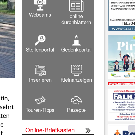
Webcams
online
durchblättern
Stellenportal
Gedenkportal
Inserieren
Kleinanzeigen
Auf dem Schützenplatz wurden den Besuchern
in, 
ehrt 
Touren-Tipps
Rezepte
ten 
e 
Online-Briefkasten
 