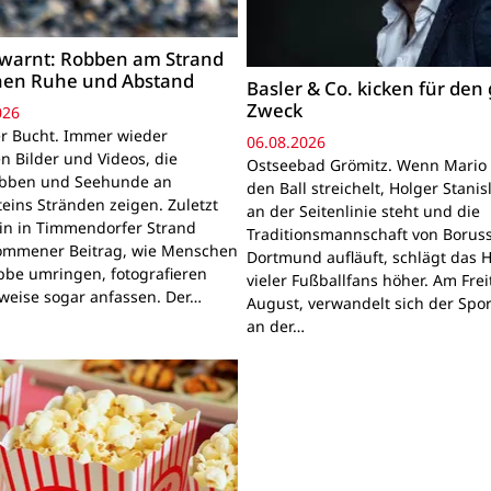
warnt: Robben am Strand
hen Ruhe und Abstand
Basler & Co. kicken für den
Zweck
026
r Bucht. Immer wieder
06.08.2026
n Bilder und Videos, die
Ostseebad Grömitz. Wenn Mario 
obben und Seehunde an
den Ball streichelt, Holger Stanis
teins Stränden zeigen. Zuletzt
an der Seitenlinie steht und die
ein in Timmendorfer Strand
Traditionsmannschaft von Boruss
mmener Beitrag, wie Menschen
Dortmund aufläuft, schlägt das 
bbe umringen, fotografieren
vieler Fußballfans höher. Am Frei
lweise sogar anfassen. Der…
August, verwandelt sich der Spor
an der…