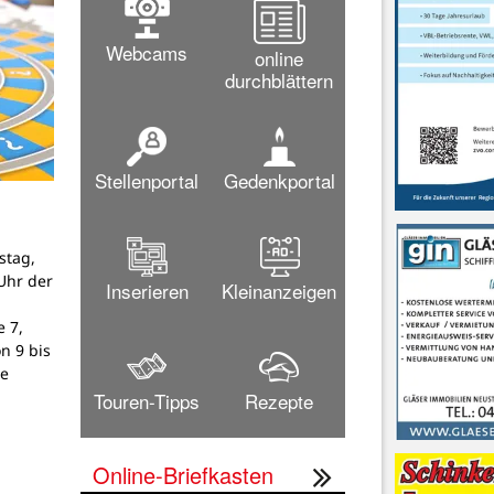
Webcams
online
durchblättern
Stellenportal
Gedenkportal
stag,
Uhr der
Inserieren
Kleinanzeigen
 7,
on 9 bis
ne
Touren-Tipps
Rezepte
Online-Briefkasten