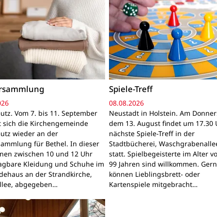
ersammlung
Spiele-Treff
026
08.08.2026
utz. Vom 7. bis 11. September
Neustadt in Holstein. Am Donner
gt sich die Kirchengemeinde
dem 13. August findet um 17.30 
utz wieder an der
nächste Spiele-Treff in der
sammlung für Bethel. In dieser
Stadtbücherei, Waschgrabenallee
nnen zwischen 10 und 12 Uhr
statt. Spielbegeisterte im Alter v
ragbare Kleidung und Schuhe im
99 Jahren sind willkommen. Ger
ehaus an der Strandkirche,
können Lieblingsbrett- oder
llee, abgegeben…
Kartenspiele mitgebracht…