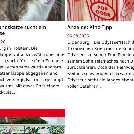
ngskatze sucht ein
Anzeige: Kino-Tipp
se
06.08.2026
026
Oldenburg. „Die Odyssee“Nach 
rg in Holstein. Die
Trojanischen Krieg möchte Köni
lappe Notfallkatze/Streunerhilfe
Odysseus zu seiner Frau Penelo
rg sucht für „Lea“ ein Zuhause.
seinem Sohn Telemachos nach I
nge Katzendame wurde anonym
zurückkehren. Doch der Heimwe
Katzenklappe abgegeben und
weitaus schwieriger als erwartet
lich versorgt, kastriert, gechippt
Odysseus steht ein langes Aben
wurmt. Mit etwas über einem
voller Gefahren…
ckt sie…