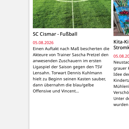
SC Cismar - Fußball
Kita-K
05.08.2026
Strom
Einen Auftakt nach Maß bescherten die
Akteure von Trainer Sascha Pretzel den
05.08.2
anwesenden Zuschauern im ersten
Neustadt
Ligaspiel der Saison gegen den TSV
grauer 
Lensahn. Torwart Dennis Kuhlmann
Idee de
hielt zu Beginn seinen Kasten sauber,
Kindert
dann übernahm die blau/gelbe
Mühlenb
Offensive und Vincent…
Verschö
Unter d
wurden