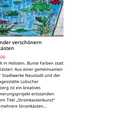
inder verschönern
kästen
026
 in Holstein. Bunte Farben statt
Kästen: Aus einer gemeinsamen
r Stadtwerke Neustadt und der
agesstätte Lübscher
erg ist ein kreatives
nerungsprojekt entstanden:
em Titel „Stromkastenkunst“
 mehrere Stromkästen…