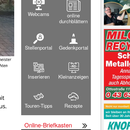
Webcams
online
durchblättern
Stellenportal
Gedenkportal
eister
hten
Inserieren
Kleinanzeigen
t 
Touren-Tipps
Rezepte
s. 
Online-Briefkasten