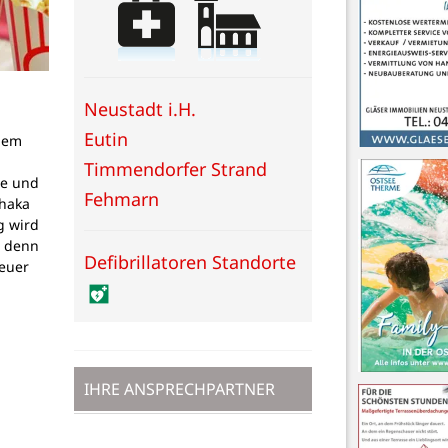
Neustadt i.H.
Eutin
dem
g
Timmendorfer Strand
pe und
Fehmarn
thaka
g wird
, denn
Defibrillatoren Standorte
teuer
IHRE ANSPRECHPARTNER