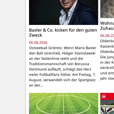
Wohnu
Zuhau
Basler & Co. kicken für den guten
Zweck
06.08.2
Oldenbu
06.08.2026
Katzenk
Ostseebad Grömitz. Wenn Mario Basler
Oldenbu
den Ball streichelt, Holger Stanislawski
Die ju
an der Seitenlinie steht und die
in der 
Traditionsmannschaft von Borussia
tierärzt
Dortmund aufläuft, schlägt das Herz
und ent
vieler Fußballfans höher. Am Freitag, 7.
Jahr ste
August, verwandelt sich der Sportplatz
an der…