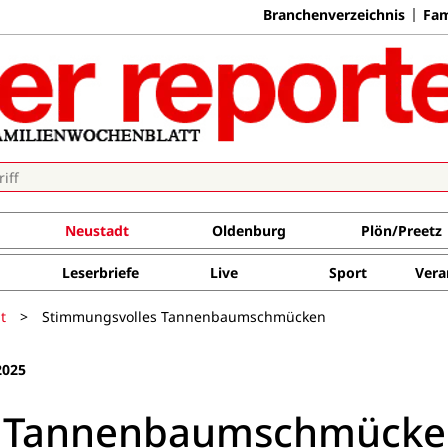
Branchenverzeichnis
Fam
Neustadt
Oldenburg
Plön/Preetz
Leserbriefe
Live
Sport
Vera
t
>
Stimmungsvolles Tannenbaumschmücken
2025
s Tannenbaumschmücke